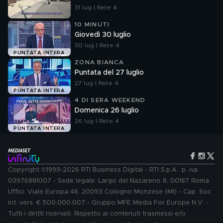
31 lug | Rete 4
10 MINUTI
Giovedì 30 luglio
30 lug | Rete 4
PUNTATA INTERA
ZONA BIANCA
Puntata del 27 luglio
27 lug | Rete 4
PUNTATA INTERA
4 DI SERA WEEKEND
Domenica 26 luglio
26 lug | Rete 4
PUNTATA INTERA
Copyright ©1999-2026 RTI Business Digital - RTI S.p.A.: p. iva
03976881007 - Sede legale: Largo del Nazareno 8, 00187 Roma.
Uffici: Viale Europa 46, 20093 Cologno Monzese (MI) - Cap. Soc.
int. vers. € 500.000.007 - Gruppo MFE Media For Europe N.V. -
Tutti i diritti riservati. Rispetto ai contenuti trasmessi e/o