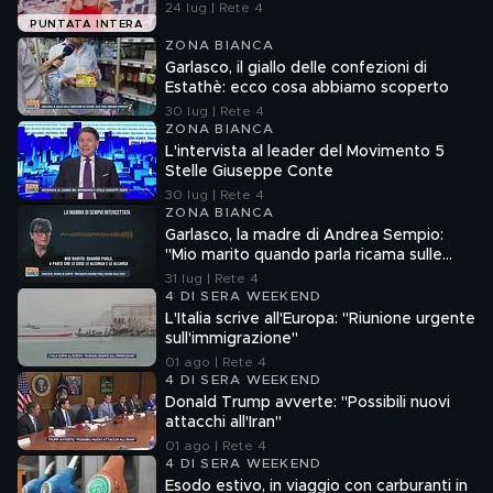
24 lug | Rete 4
PUNTATA INTERA
ZONA BIANCA
Garlasco, il giallo delle confezioni di
Estathè: ecco cosa abbiamo scoperto
30 lug | Rete 4
ZONA BIANCA
L'intervista al leader del Movimento 5
Stelle Giuseppe Conte
30 lug | Rete 4
ZONA BIANCA
Garlasco, la madre di Andrea Sempio:
"Mio marito quando parla ricama sulle
cose"
31 lug | Rete 4
4 DI SERA WEEKEND
L'Italia scrive all'Europa: "Riunione urgente
sull'immigrazione"
01 ago | Rete 4
4 DI SERA WEEKEND
Donald Trump avverte: "Possibili nuovi
attacchi all'Iran"
01 ago | Rete 4
4 DI SERA WEEKEND
Esodo estivo, in viaggio con carburanti in