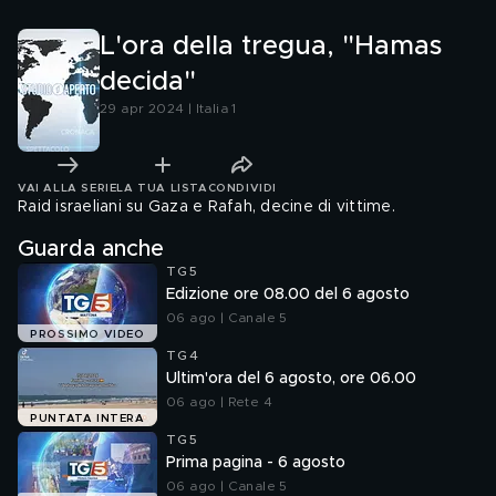
L'ora della tregua, "Hamas
decida"
29 apr 2024 | Italia 1
VAI ALLA SERIE
LA TUA LISTA
CONDIVIDI
Raid israeliani su Gaza e Rafah, decine di vittime.
Guarda anche
TG5
Edizione ore 08.00 del 6 agosto
06 ago | Canale 5
PROSSIMO VIDEO
TG4
Ultim'ora del 6 agosto, ore 06.00
06 ago | Rete 4
PUNTATA INTERA
TG5
Prima pagina - 6 agosto
06 ago | Canale 5