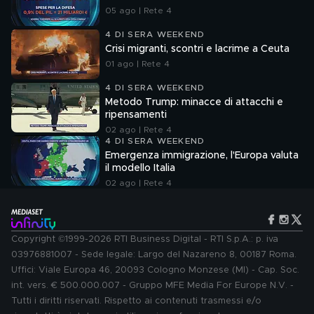
05 ago | Rete 4
4 DI SERA WEEKEND
Crisi migranti, scontri e lacrime a Ceuta
01 ago | Rete 4
4 DI SERA WEEKEND
Metodo Trump: minacce di attacchi e
ripensamenti
02 ago | Rete 4
4 DI SERA WEEKEND
Emergenza immigrazione, l'Europa valuta
il modello Italia
02 ago | Rete 4
Copyright ©1999-2026 RTI Business Digital - RTI S.p.A.: p. iva
03976881007 - Sede legale: Largo del Nazareno 8, 00187 Roma.
Uffici: Viale Europa 46, 20093 Cologno Monzese (MI) - Cap. Soc.
int. vers. € 500.000.007 - Gruppo MFE Media For Europe N.V. -
Tutti i diritti riservati. Rispetto ai contenuti trasmessi e/o