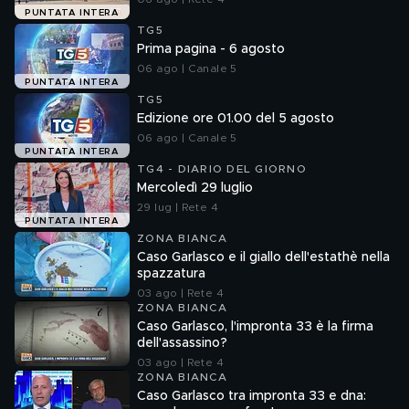
PUNTATA INTERA
TG5
Prima pagina - 6 agosto
06 ago | Canale 5
PUNTATA INTERA
TG5
Edizione ore 01.00 del 5 agosto
06 ago | Canale 5
PUNTATA INTERA
TG4 - DIARIO DEL GIORNO
Mercoledì 29 luglio
29 lug | Rete 4
PUNTATA INTERA
ZONA BIANCA
Caso Garlasco e il giallo dell'estathè nella
spazzatura
03 ago | Rete 4
ZONA BIANCA
Caso Garlasco, l'impronta 33 è la firma
dell'assassino?
03 ago | Rete 4
ZONA BIANCA
Caso Garlasco tra impronta 33 e dna: