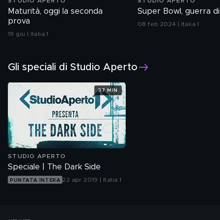
STUDIO APERTO
STUDIO APERTO
Maturità, oggi la seconda
Super Bowl, guerra di
prova
08 feb 2024 | Italia 1
19 giu | Italia 1
Gli speciali di Studio Aperto
37 MIN
STUDIO APERTO
Speciale | The Dark Side
22 apr 2019 | Italia 1
PUNTATA INTERA