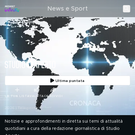
News e Sport
Ultima puntata
LA TUA LISTA
VALUTA
CONDIVIDI
2026 | Telegiornale
Notizie e approfondimenti in diretta sui temi di attualità
quotidiani a cura della redazione giornalistica di Studio