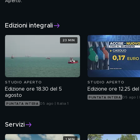
Aperto.
Tutti i giorni alle 12.30 e alle 18.30
Edizioni integrali
23 MIN
STUDIO APERTO
STUDIO APERTO
Edizione ore 18.30 del 5
Edizione ore 12.25 de
agosto
05 ago | I
PUNTATA INTERA
05 ago | Italia 1
PUNTATA INTERA
Servizi
1 MIN