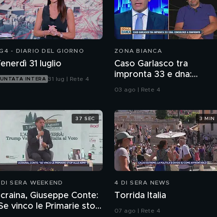
G4 - DIARIO DEL GIORNO
ZONA BIANCA
enerdì 31 luglio
Caso Garlasco tra
impronta 33 e dna:
31 lug | Rete 4
UNTATA INTERA
consulenze a confronto
03 ago | Rete 4
37 SEC
3 MIN
 DI SERA WEEKEND
4 DI SERA NEWS
craina, Giuseppe Conte:
Torrida Italia
Se vinco le Primarie stop
07 ago | Rete 4