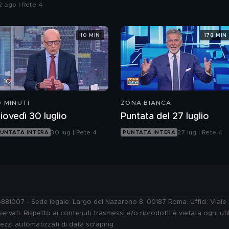
lle armi"
2 ago | Rete 4
10 MIN
178 MIN
0 MINUTI
ZONA BIANCA
iovedì 30 luglio
Puntata del 27 luglio
30 lug | Rete 4
27 lug | Rete 4
UNTATA INTERA
PUNTATA INTERA
76881007 - Sede legale: Largo del Nazareno 8, 00187 Roma. Uffici: Vial
ervati. Rispetto ai contenuti trasmessi e/o riprodotti è vietata ogni uti
 mezzi automatizzati di data scraping.