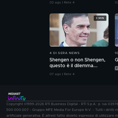
a
02 ago | Rete 4
0
3 MIN
4 DI SERA NEWS
1
Shengen o non Shengen,
G
questo è il dilemma....
P
07 ago | Rete 4
Copyright ©1999-2026 RTI Business Digital - RTI S.p.A.: p. iva 039
500.000.007 - Gruppo MFE Media For Europe N.V. - Tutti i diritti ris
artificiale generativa. È altresì fatto divieto espresso di utilizzare