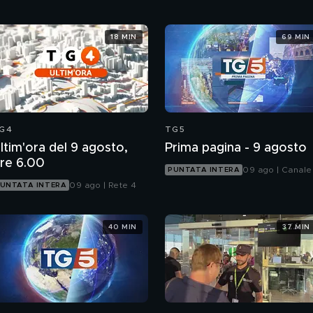
18 MIN
69 MIN
G4
TG5
ltim'ora del 9 agosto,
Prima pagina - 9 agosto
re 6.00
09 ago | Canale
PUNTATA INTERA
09 ago | Rete 4
UNTATA INTERA
40 MIN
37 MIN