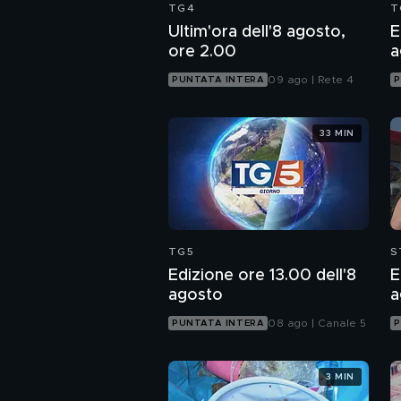
TG4
T
Ultim'ora dell'8 agosto,
E
ore 2.00
a
09 ago | Rete 4
PUNTATA INTERA
P
33 MIN
TG5
S
Edizione ore 13.00 dell'8
E
agosto
a
08 ago | Canale 5
PUNTATA INTERA
P
3 MIN