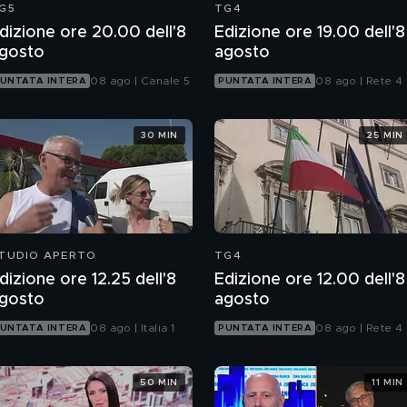
G5
TG4
dizione ore 20.00 dell'8
Edizione ore 19.00 dell'8
gosto
agosto
08 ago | Canale 5
08 ago | Rete 4
UNTATA INTERA
PUNTATA INTERA
30 MIN
25 MIN
TUDIO APERTO
TG4
dizione ore 12.25 dell'8
Edizione ore 12.00 dell'8
gosto
agosto
08 ago | Italia 1
08 ago | Rete 4
UNTATA INTERA
PUNTATA INTERA
50 MIN
11 MIN