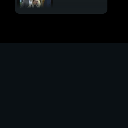
PROSSIMO VIDEO
Gli spari, gli scontri, la
rabbia
Li lasciavano col
pannolino sporco
Questo governo ci
isola dall'Europa
"C'è un piano"(e un
nuovo scontro)
All'asta l'Aston Martin
di James Bond