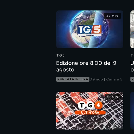
37 MIN
TG5
T
Edizione ore 8.00 del 9
U
agosto
o
09 ago | Canale 5
PUNTATA INTERA
P
18 MIN