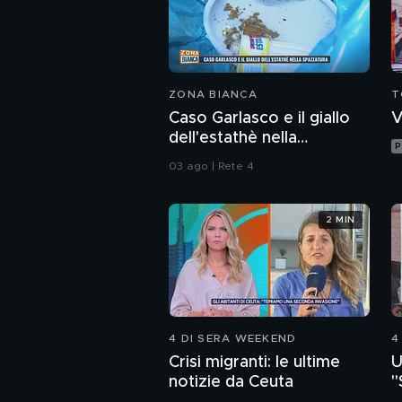
ZONA BIANCA
T
Caso Garlasco e il giallo
V
dell'estathè nella
P
spazzatura
03 ago | Rete 4
2 MIN
4 DI SERA WEEKEND
4
Crisi migranti: le ultime
U
notizie da Ceuta
"