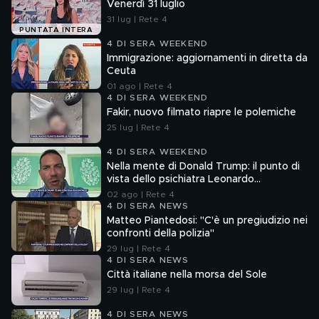
Venerdì 31 luglio
31 lug | Rete 4
PUNTATA INTERA
4 DI SERA WEEKEND
Immigrazione: aggiornamenti in diretta da
Ceuta
01 ago | Rete 4
4 DI SERA WEEKEND
Fakir, nuovo filmato riapre le polemiche
25 lug | Rete 4
4 DI SERA WEEKEND
Nella mente di Donald Trump: il punto di
vista dello psichiatra Leonardo
Mendolicchio
02 ago | Rete 4
4 DI SERA NEWS
Matteo Piantedosi: "C'è un pregiudizio nei
confronti della polizia"
29 lug | Rete 4
4 DI SERA NEWS
Città italiane nella morsa del Sole
29 lug | Rete 4
4 DI SERA NEWS