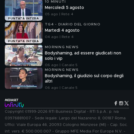
10 MINUTI
Mercoledì 5 agosto
05 ago | Rete 4
PUNTATA INTERA
TG4 - DIARIO DEL GIORNO
Martedì 4 agosto
04 ago | Rete 4
PUNTATA INTERA
MORNING NEWS
Bodyshaming, ad essere giudicati non
solo i vip
06 ago | Canale 5
MORNING NEWS
Bodyshaming, il giudizio sul corpo degli
altri
06 ago | Canale 5
Copyright ©1999-2026 RTI Business Digital - RTI S.p.A.: p. iva
03976881007 - Sede legale: Largo del Nazareno 8, 00187 Roma.
Uffici: Viale Europa 46, 20093 Cologno Monzese (MI) - Cap. Soc.
int. vers. € 500.000.007 - Gruppo MFE Media For Europe N.V. -