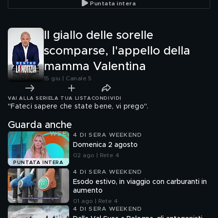
Puntata intera
"Antone
divorzia
Il giallo delle sorelle
scomparse, l'appello della
mamma Valentina
15 giu | Canale 5
VAI ALLA SERIE
LA TUA LISTA
CONDIVIDI
"Fateci sapere che state bene, vi prego".
Guarda anche
4 DI SERA WEEKEND
Domenica 2 agosto
02 ago | Rete 4
PUNTATA INTERA
4 DI SERA WEEKEND
Esodo estivo, in viaggio con carburanti in
aumento
01 ago | Rete 4
4 DI SERA WEEKEND