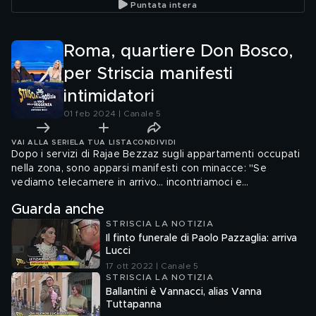
Puntata intera
Roma, quartiere Don Bosco,
per Striscia manifesti
intimidatori
01 feb 2024 | Canale 5
VAI ALLA SERIE
LA TUA LISTA
CONDIVIDI
Dopo i servizi di Rajae Bezzaz sugli appartamenti occupati
nella zona, sono apparsi manifesti con minacce: "Se
vediamo telecamere in arrivo… incontriamoci e
cacciamoli!!!", con il Gabibbo appeso a testa in giù
Guarda anche
STRISCIA LA NOTIZIA
Il finto funerale di Paolo Pazzaglia: arriva
Lucci
17 ott 2022 | Canale 5
STRISCIA LA NOTIZIA
Ballantini è Vannacci, alias Vanna
Tuttapanna