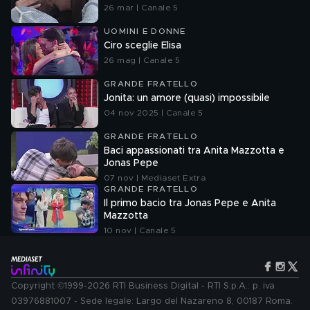
26 mar | Canale 5
UOMINI E DONNE
Ciro sceglie Elisa
26 mag | Canale 5
GRANDE FRATELLO
Jonita: un amore (quasi) impossibile
04 nov 2025 | Canale 5
GRANDE FRATELLO
Baci appassionati tra Anita Mazzotta e
Jonas Pepe
07 nov | Mediaset Extra
GRANDE FRATELLO
Il primo bacio tra Jonas Pepe e Anita
Mazzotta
10 nov | Canale 5
Copyright ©1999-2026 RTI Business Digital - RTI S.p.A.: p. iva
03976881007 - Sede legale: Largo del Nazareno 8, 00187 Roma.