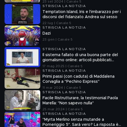
23 set 2024 | Canale 5
STRISCIA LA NOTIZIA
Temptation Island, Iris e l'imbarazzo per i
discorsi del fidanzato Andrea sul sesso
22 lug | Canale 5
STRISCIA LA NOTIZIA
Dazi
23 gen | Canale 5
STRISCIA LA NOTIZIA
Il sistema fallato di una buona parte del
giornalismo online: articoli pubblicati
senza la verifica delle fonti
17 mag 2025 | Canale 5
STRISCIA LA NOTIZIA
Primi passi (con caduta) di Maddalena
Corvaglia a "Pechino Express"
11 mar 2024 | Canale 5
STRISCIA LA NOTIZIA
Facile Ristrutturare, la testimonial Paola
Marella: "Non sapevo nulla"
25 mar 2024 | Canale 5
STRISCIA LA NOTIZIA
"Myrta Merlino senza mutande a
Pomeriggio 5". Sarà vero? La risposta è