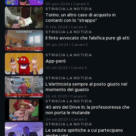
nel fuorionda
05 gen 2024 | Canale 5
STRISCIA LA NOTIZIA
Torino, un altro caso di acquisto in
contanti con lo "strappo"
15 feb 2024 | Canale 5
STRISCIA LA NOTIZIA
Il finto avvocato che falsifica pure gli atti
05 giu 2024 | Canale 5
STRISCIA LA NOTIZIA
App-però
30 ott 2023 | Canale 5
STRISCIA LA NOTIZIA
L'elettricista sempre al posto giusto nel
momento del guasto
26 ott 2023 | Canale 5
STRISCIA LA NOTIZIA
40 anni del Drive In, la professoressa che
non porta le mutande
04 ott 2023 | Canale 5
STRISCIA LA NOTIZIA
Le sedute spiritiche a cui partecipano