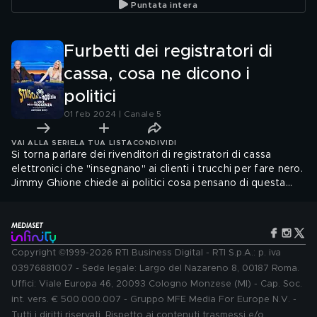
Puntata intera
Furbetti dei registratori di
cassa, cosa ne dicono i
politici
01 feb 2024 | Canale 5
VAI ALLA SERIE
LA TUA LISTA
CONDIVIDI
Si torna parlare dei rivenditori di registratori di cassa
elettronici che "insegnano" ai clienti i trucchi per fare nero.
Jimmy Ghione chiede ai politici cosa pensano di questa
"istigazione all'evasione fiscale": rispondono Carlo Calenda,
Alessandro Cattaneo, Angelo Bonelli, Francesco Silvestri e
Gerolamo Cangiano
Copyright ©1999-2026 RTI Business Digital - RTI S.p.A.: p. iva
03976881007 - Sede legale: Largo del Nazareno 8, 00187 Roma.
Uffici: Viale Europa 46, 20093 Cologno Monzese (MI) - Cap. Soc.
int. vers. € 500.000.007 - Gruppo MFE Media For Europe N.V. -
Tutti i diritti riservati. Rispetto ai contenuti trasmessi e/o