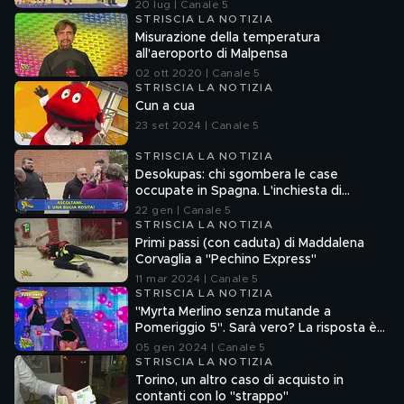
premiazione
20 lug | Canale 5
STRISCIA LA NOTIZIA
Misurazione della temperatura
all'aeroporto di Malpensa
02 ott 2020 | Canale 5
STRISCIA LA NOTIZIA
Cun a cua
23 set 2024 | Canale 5
STRISCIA LA NOTIZIA
Desokupas: chi sgombera le case
occupate in Spagna. L'inchiesta di
Francesco Mazza
22 gen | Canale 5
STRISCIA LA NOTIZIA
Primi passi (con caduta) di Maddalena
Corvaglia a "Pechino Express"
11 mar 2024 | Canale 5
STRISCIA LA NOTIZIA
"Myrta Merlino senza mutande a
Pomeriggio 5". Sarà vero? La risposta è
nel fuorionda
05 gen 2024 | Canale 5
STRISCIA LA NOTIZIA
Torino, un altro caso di acquisto in
contanti con lo "strappo"