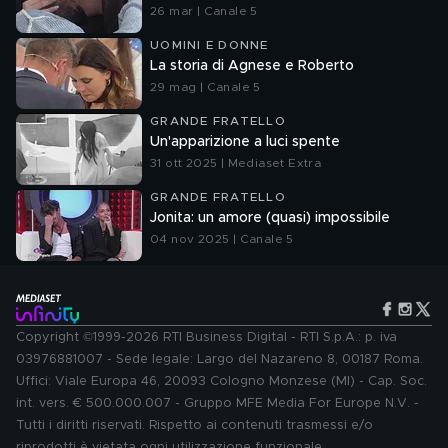
26 mar | Canale 5
UOMINI E DONNE
La storia di Agnese e Roberto
29 mag | Canale 5
GRANDE FRATELLO
Un'apparizione a luci spente
31 ott 2025 | Mediaset Extra
GRANDE FRATELLO
Jonita: un amore (quasi) impossibile
04 nov 2025 | Canale 5
Copyright ©1999-2026 RTI Business Digital - RTI S.p.A.: p. iva
03976881007 - Sede legale: Largo del Nazareno 8, 00187 Roma.
Uffici: Viale Europa 46, 20093 Cologno Monzese (MI) - Cap. Soc.
int. vers. € 500.000.007 - Gruppo MFE Media For Europe N.V. -
Tutti i diritti riservati. Rispetto ai contenuti trasmessi e/o
riprodotti è vietata ogni utilizzazione funzionale