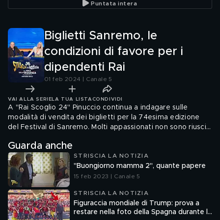
Puntata intera
Biglietti Sanremo, le
condizioni di favore per i
dipendenti Rai
01 feb 2024 | Canale 5
VAI ALLA SERIE
LA TUA LISTA
CONDIVIDI
A "Rai Scoglio 24" Pinuccio continua a indagare sulle
modalità di vendita dei biglietti per la 74esima edizione
del Festival di Sanremo. Molti appassionati non sono riusciti
ad acquistarli, mentre i dipendenti della tv di Stato
Guarda anche
potevano comprarne fino a due a testa, senza, tra l'altro,
STRISCIA LA NOTIZIA
essere vincolati a utilizzarli personalmente
"Buongiorno mamma 2", quante papere
15 feb 2023 | Canale 5
STRISCIA LA NOTIZIA
Figuraccia mondiale di Trump: prova a
restare nella foto della Spagna durante la