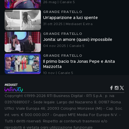
26 mag | Canale 5
GRANDE FRATELLO
Un'apparizione a luci spente
31 ott 2025 | Mediaset Extra
GRANDE FRATELLO
Jonita: un amore (quasi) impossibile
04 nov 2025 | Canale 5
GRANDE FRATELLO
Il primo bacio tra Jonas Pepe e Anita
Mazzotta
10 nov | Canale 5
Copyright ©1999-2026 RTI Business Digital - RTI S.p.A.: p. iva
03976881007 - Sede legale: Largo del Nazareno 8, 00187 Roma.
Uffici: Viale Europa 46, 20093 Cologno Monzese (MI) - Cap. Soc.
int. vers. € 500.000.007 - Gruppo MFE Media For Europe N.V. -
Tutti i diritti riservati. Rispetto ai contenuti trasmessi e/o
riprodotti è vietata ogni utilizzazione funzionale