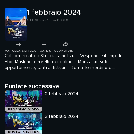
1 febbraio 2024
01 feb 2024 | Canale 5
VAI ALLA SERIE
LA TUA LISTA
CONDIVIDI
Calciomercato a Striscia la notizia - Vespone e il chip di
Elon Musk nel cervello dei politici - Monza, un solo
appartamento, tanti affittuari - Roma, le merdine di
Brumotti per chi parcheggia dove non si può - Lo strano
caso della palestra e dell'imprenditrice antimafia - Biglietti
Puntate successive
Sanremo, le condizioni di favore per i dipendenti Rai -
Rivolgersi all'avvocato Massimo Della Pena
2 febbraio 2024
PROSSIMO VIDEO
3 febbraio 2024
PUNTATA INTERA