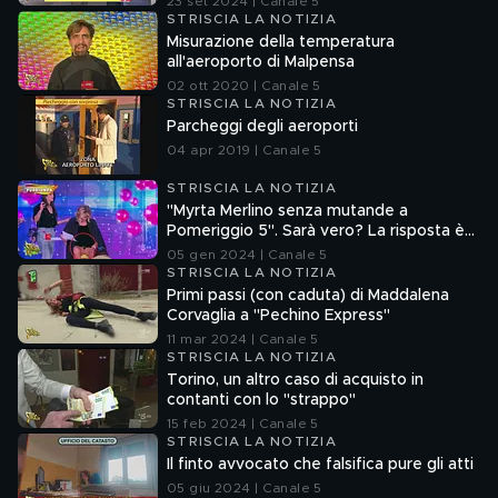
23 set 2024 | Canale 5
STRISCIA LA NOTIZIA
Misurazione della temperatura
all'aeroporto di Malpensa
02 ott 2020 | Canale 5
STRISCIA LA NOTIZIA
Parcheggi degli aeroporti
04 apr 2019 | Canale 5
STRISCIA LA NOTIZIA
"Myrta Merlino senza mutande a
Pomeriggio 5". Sarà vero? La risposta è
nel fuorionda
05 gen 2024 | Canale 5
STRISCIA LA NOTIZIA
Primi passi (con caduta) di Maddalena
Corvaglia a "Pechino Express"
11 mar 2024 | Canale 5
STRISCIA LA NOTIZIA
Torino, un altro caso di acquisto in
contanti con lo "strappo"
15 feb 2024 | Canale 5
STRISCIA LA NOTIZIA
Il finto avvocato che falsifica pure gli atti
05 giu 2024 | Canale 5