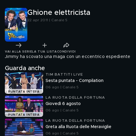
Ghione elettricista
22 apr 2011 | Canale 5
VAI ALLA SERIE
LA TUA LISTA
CONDIVIDI
Jimmy ha scovato una maga con un eccentrico espediente
Guarda anche
TIM BATTITI LIVE
Sesta puntata - Compilation
06 ago | Canale 5
PUNTATA INTERA
LA RUOTA DELLA FORTUNA
Giovedì 6 agosto
06 ago | Canale 5
PUNTATA INTERA
LA RUOTA DELLA FORTUNA
Greta alla Ruota delle Meraviglie
06 ago | Canale 5