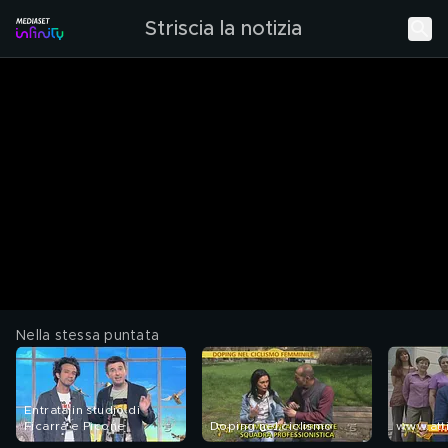
Striscia la notizia
Nella stessa puntata
Entrata in studio di
Ficarra e Picone
Doping nel ciclismo
www.att