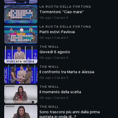
LA RUOTA DELLA FORTUNA
Tormentoni: "Ciao mare"
06 ago | Canale 5
LA RUOTA DELLA FORTUNA
Piatti estivi: Pavlova
06 ago | Canale 5
THE WALL
Giovedì 6 agosto
06 ago | Canale 5
PUNTATA INTERA
THE WALL
Il confronto tra Marta e Alessia
06 ago | Canale 5
THE WALL
Il momento della scelta
06 ago | Canale 5
THE WALL
Sono trascorsi più anni dalla prima
puntata in onda di...?