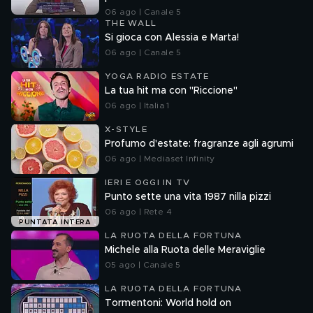
06 ago | Canale 5
THE WALL
Si gioca con Alessia e Marta!
06 ago | Canale 5
YOGA RADIO ESTATE
La tua hit ma con "Riccione"
06 ago | Italia 1
X-STYLE
Profumo d'estate: fragranze agli agrumi
06 ago | Mediaset Infinity
IERI E OGGI IN TV
Punto sette una vita 1987 nilla pizzi
06 ago | Rete 4
PUNTATA INTERA
LA RUOTA DELLA FORTUNA
Michele alla Ruota delle Meraviglie
05 ago | Canale 5
LA RUOTA DELLA FORTUNA
Tormentoni: World hold on