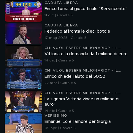
CADUTA LIBERA
Enrico torna al gioco finale "Sei vincente"
11 dic | Canale 5
CADUTA LIBERA
Federico affronta le dieci botole
17 mag 2025 | Canale 5
CHI VUOL ESSERE MILIONARIO? - IL
TORNEO
Vittoria e la domanda da 1 milione di euro
14 dic | Canale 5
CHI VUOL ESSERE MILIONARIO? - IL
TORNEO
Enrico chiede l'aiuto del 50:50
22 mar | Canale 5
CHI VUOL ESSERE MILIONARIO? - IL
TORNEO
La signora Vittoria vince un milione di
euro!
14 dic | Canale 5
VERISSIMO
Emanuel Lo e l'amore per Giorgia
05 apr | Canale 5