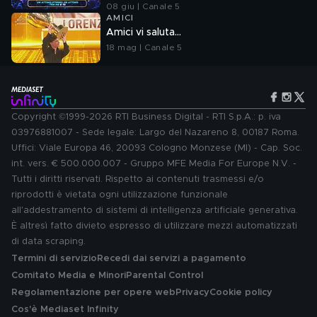
08 giu | Canale 5
AMICI
Amici vi saluta...
18 mag | Canale 5
Copyright ©1999-2026 RTI Business Digital - RTI S.p.A.: p. iva
03976881007 - Sede legale: Largo del Nazareno 8, 00187 Roma.
Uffici: Viale Europa 46, 20093 Cologno Monzese (MI) - Cap. Soc.
int. vers. € 500.000.007 - Gruppo MFE Media For Europe N.V. -
Tutti i diritti riservati. Rispetto ai contenuti trasmessi e/o
riprodotti è vietata ogni utilizzazione funzionale
all'addestramento di sistemi di intelligenza artificiale generativa.
È altresì fatto divieto espresso di utilizzare mezzi automatizzati
di data scraping.
Termini di servizio
Recedi dai servizi a pagamento
Comitato Media e Minori
Parental Control
Regolamentazione per opere web
Privacy
Cookie policy
Cos'è Mediaset Infinity