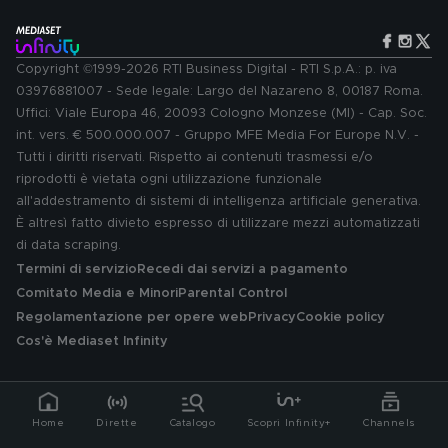
Copyright ©1999-2026 RTI Business Digital - RTI S.p.A.: p. iva
03976881007 - Sede legale: Largo del Nazareno 8, 00187 Roma.
Uffici: Viale Europa 46, 20093 Cologno Monzese (MI) - Cap. Soc.
int. vers. € 500.000.007 - Gruppo MFE Media For Europe N.V. -
Tutti i diritti riservati. Rispetto ai contenuti trasmessi e/o
riprodotti è vietata ogni utilizzazione funzionale
all'addestramento di sistemi di intelligenza artificiale generativa.
È altresì fatto divieto espresso di utilizzare mezzi automatizzati
di data scraping.
Termini di servizio
Recedi dai servizi a pagamento
Comitato Media e Minori
Parental Control
Regolamentazione per opere web
Privacy
Cookie policy
Cos'è Mediaset Infinity
Home
Dirette
Catalogo
Scopri Infinity+
Channels