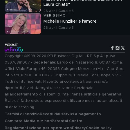
Laura Chiatti"
26 apr | Canale 5
VERISSIMO
Michelle Hunziker e l'amore
26 apr | Canale 5
Copyright ©1999-2026 RTI Business Digital - RTI S.p.A.: p. iva
03976881007 - Sede legale: Largo del Nazareno 8, 00187 Roma.
Uffici: Viale Europa 46, 20093 Cologno Monzese (MI) - Cap. Soc.
int. vers. € 500.000.007 - Gruppo MFE Media For Europe N.V. -
Tutti i diritti riservati. Rispetto ai contenuti trasmessi e/o
riprodotti è vietata ogni utilizzazione funzionale
all'addestramento di sistemi di intelligenza artificiale generativa.
È altresì fatto divieto espresso di utilizzare mezzi automatizzati
di data scraping.
Termini di servizio
Recedi dai servizi a pagamento
Comitato Media e Minori
Parental Control
Regolamentazione per opere web
Privacy
Cookie policy