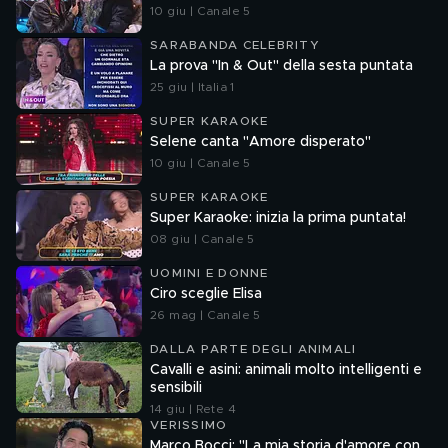
10 giu | Canale 5
SARABANDA CELEBRITY
La prova "In & Out" della sesta puntata
25 giu | Italia 1
SUPER KARAOKE
Selene canta "Amore disperato"
10 giu | Canale 5
SUPER KARAOKE
Super Karaoke: inizia la prima puntata!
08 giu | Canale 5
UOMINI E DONNE
Ciro sceglie Elisa
26 mag | Canale 5
DALLA PARTE DEGLI ANIMALI
Cavalli e asini: animali molto intelligenti e
sensibili
14 giu | Rete 4
VERISSIMO
Marco Bocci: "La mia storia d'amore con