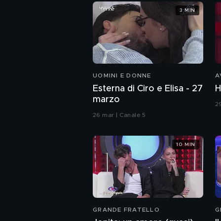
3 MIN
UOMINI E DONNE
A
Esterna di Ciro e Elisa - 27
H
marzo
2
26 mar | Canale 5
10 MIN
GRANDE FRATELLO
G