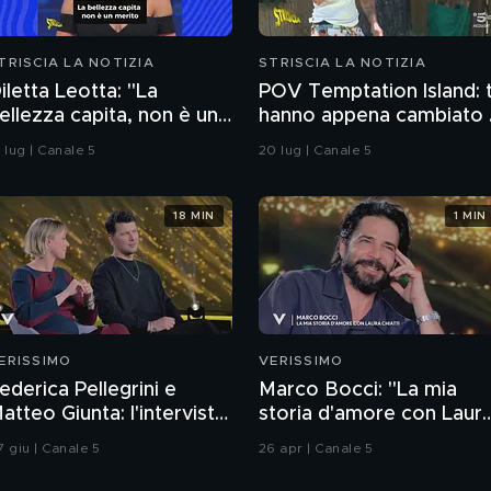
TRISCIA LA NOTIZIA
STRISCIA LA NOTIZIA
iletta Leotta: "La
POV Temptation Island: t
ellezza capita, non è un
hanno appena cambiato i
erito". Ecco la risposta
piano ferie
 lug | Canale 5
20 lug | Canale 5
i Paola Ferrari
18 MIN
1 MIN
ERISSIMO
VERISSIMO
ederica Pellegrini e
Marco Bocci: "La mia
atteo Giunta: l'intervista
storia d'amore con Laur
ntegrale
Chiatti"
7 giu | Canale 5
26 apr | Canale 5