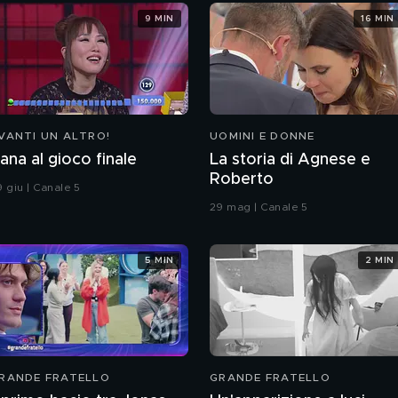
9 MIN
16 MIN
VANTI UN ALTRO!
UOMINI E DONNE
ana al gioco finale
La storia di Agnese e
Roberto
9 giu | Canale 5
29 mag | Canale 5
5 MIN
2 MIN
RANDE FRATELLO
GRANDE FRATELLO