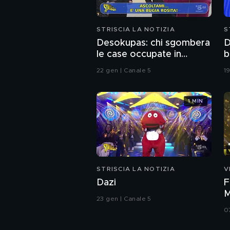
STRISCIA LA NOTIZIA
S
Desokupas: chi sgombera
D
le case occupate in
b
Spagna. L'inchiesta di
m
22 gen | Canale 5
19
Francesco Mazza
d
1 MIN
STRISCIA LA NOTIZIA
V
Dazi
F
M
23 gen | Canale 5
i
0