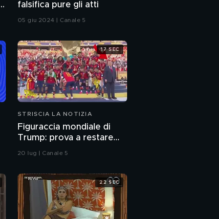
i
falsifica pure gli atti
05 giu 2024 | Canale 5
17 SEC
STRISCIA LA NOTIZIA
Figuraccia mondiale di
Trump: prova a restare
lo
nella foto della Spagna
20 lug | Canale 5
durante la premiazione
22 SEC