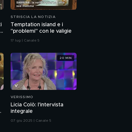
STRISCIA LA NOTIZIA
i
Temptation island e i
l
"problemi" con le valigie
17 lug | Canale 5
20 MIN
VERISSIMO
Licia Colò: l'intervista
a
integrale
07 giu 2025 | Canale 5