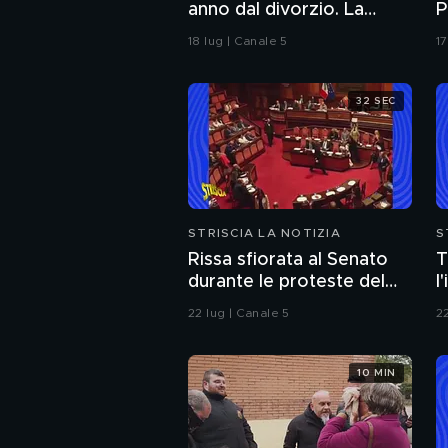
anno dal divorzio. La
P
reazione della Ferragni
18 lug | Canale 5
17
32 SEC
STRISCIA LA NOTIZIA
S
Rissa sfiorata al Senato
T
durante le proteste del
l
M5S sul caso Delmastro
d
22 lug | Canale 5
22
s
10 MIN