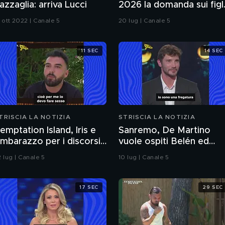
azzaglia: arriva Lucci
2026 la domanda sui figl
non si fa". Ma a Belve
 ott 2022 | Canale 5
20 lug | Canale 5
chiede di aborto e
maternità
11 SEC
14 SEC
TRISCIA LA NOTIZIA
STRISCIA LA NOTIZIA
emptation Island, Iris e
Sanremo, De Martino
'imbarazzo per i discorsi
vuole ospiti Belén ed
el fidanzato Andrea sul
Emma: il curioso triango
 lug | Canale 5
10 lug | Canale 5
esso
17 SEC
29 SEC