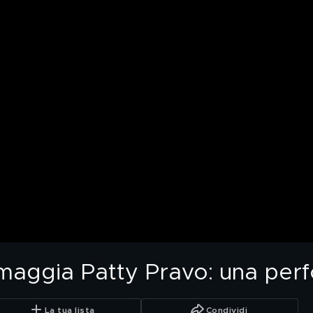
omaggia Patty Pravo: una pe
La tua lista
Condividi