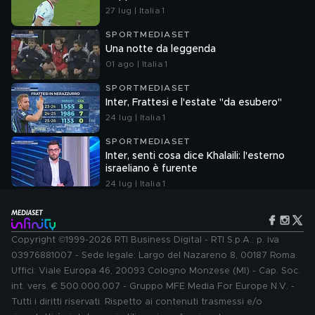
27 lug | Italia 1
SPORTMEDIASET
Una notte da leggenda
01 ago | Italia 1
SPORTMEDIASET
Inter, Frattesi e l'estate "da esubero"
24 lug | Italia 1
SPORTMEDIASET
Inter, senti cosa dice Khalaili: l'esterno
israeliano è furente
24 lug | Italia 1
Copyright ©1999-2026 RTI Business Digital - RTI S.p.A.: p. iva
03976881007 - Sede legale: Largo del Nazareno 8, 00187 Roma.
Uffici: Viale Europa 46, 20093 Cologno Monzese (MI) - Cap. Soc.
int. vers. € 500.000.007 - Gruppo MFE Media For Europe N.V. -
Tutti i diritti riservati. Rispetto ai contenuti trasmessi e/o