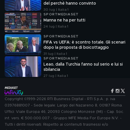
del perché hanno convinto
30 lug | Italia 1
SPORTMEDIASET
Manna ne ha per tutti
24 lug | Italia 1
SPORTMEDIASET
FIFA vs UEFA: è scontro totale. Gli scenari
dopo la proposta di boicottaggio
31 lug | Italia 1
SPORTMEDIASET
Leao, dalla Turchia fanno sul serio e lui si
sbilancia
27 lug | Italia 1
Copyright ©1999-2026 RTI Business Digital - RTI S.p.A.: p. iva
03976881007 - Sede legale: Largo del Nazareno 8, 00187 Roma.
Uffici: Viale Europa 46, 20093 Cologno Monzese (MI) - Cap. Soc.
int. vers. € 500.000.007 - Gruppo MFE Media For Europe N.V. -
Tutti i diritti riservati. Rispetto ai contenuti trasmessi e/o