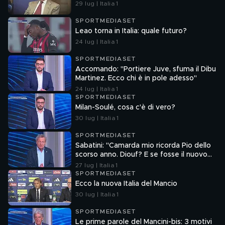
29 lug | Italia 1
SPORTMEDIASET
Leao torna in Italia: quale futuro?
24 lug | Italia 1
SPORTMEDIASET
Accomando: "Portiere Juve, sfuma il Dibu
Martinez. Ecco chi è in pole adesso"
24 lug | Italia 1
SPORTMEDIASET
Milan-Soulé, cosa c'è di vero?
30 lug | Italia 1
SPORTMEDIASET
Sabatini: "Camarda mio ricorda Pio dello
scorso anno. Diouf? E se fosse il nuovo
Dumfries?"
27 lug | Italia 1
SPORTMEDIASET
Ecco la nuova Italia del Mancio
30 lug | Italia 1
SPORTMEDIASET
Le prime parole del Mancini-bis: 3 motivi