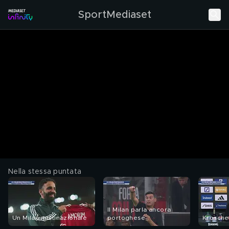
SportMediaset
Nella stessa puntata
Il Milan parla ancora
Un Milan multinazionale
portoghese
Krosche: