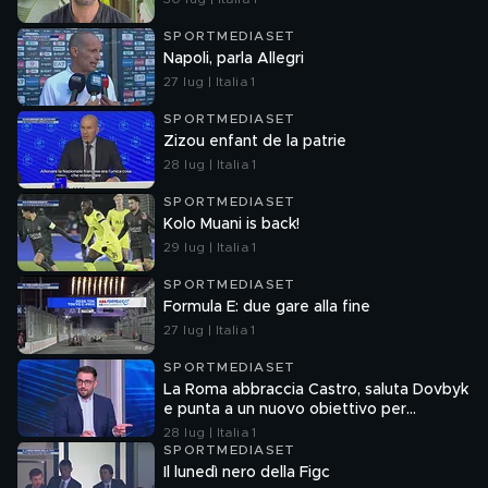
SPORTMEDIASET
Napoli, parla Allegri
27 lug | Italia 1
SPORTMEDIASET
Zizou enfant de la patrie
28 lug | Italia 1
SPORTMEDIASET
Kolo Muani is back!
29 lug | Italia 1
SPORTMEDIASET
Formula E: due gare alla fine
27 lug | Italia 1
SPORTMEDIASET
La Roma abbraccia Castro, saluta Dovbyk
e punta a un nuovo obiettivo per
l'attacco
28 lug | Italia 1
SPORTMEDIASET
Il lunedì nero della Figc