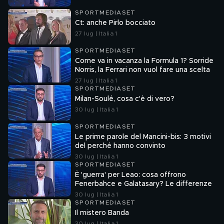
SPORTMEDIASET
Ct: anche Pirlo bocciato
27 lug | Italia 1
SPORTMEDIASET
Come va in vacanza la Formula 1? Sorride
Norris, la Ferrari non vuol fare una scelta
27 lug | Italia 1
SPORTMEDIASET
Milan-Soulé, cosa c'è di vero?
30 lug | Italia 1
SPORTMEDIASET
Le prime parole del Mancini-bis: 3 motivi
del perché hanno convinto
30 lug | Italia 1
SPORTMEDIASET
È 'guerra' per Leao: cosa offrono
Fenerbahce e Galatasary? Le differenze
30 lug | Italia 1
SPORTMEDIASET
Il mistero Banda
30 lug | Italia 1