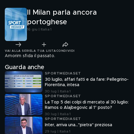
Il Milan parla ancora
portoghese
16 giu | Italia 1
VAI ALLA SERIE
LA TUA LISTA
CONDIVIDI
Amorim sfida il passato.
Guarda anche
SPORTMEDIASET
30 luglio, affari fatti e da fare: Pellegrino-
Fiorentina, intesa
30 lug | Italia 1
SPORTMEDIASET
La Top 5 dei colpi di mercato al 30 luglio:
Ramos o Alajbegovic al 1° posto?
30 lug | Italia 1
SPORTMEDIASET
Inter, arriva una..."pietra" preziosa
29 lug | Italia 1