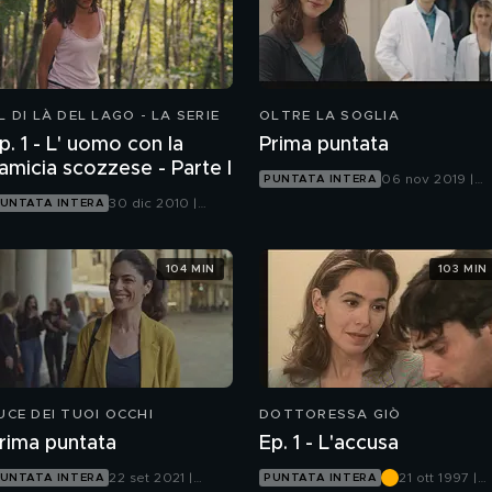
L DI LÀ DEL LAGO - LA SERIE
OLTRE LA SOGLIA
p. 1 - L' uomo con la
Prima puntata
camicia scozzese - Parte I
06 nov 2019 |
PUNTATA INTERA
Canale 5
30 dic 2010 |
UNTATA INTERA
Canale 5
104 MIN
103 MIN
UCE DEI TUOI OCCHI
DOTTORESSA GIÒ
rima puntata
Ep. 1 - L'accusa
22 set 2021 |
21 ott 1997 |
UNTATA INTERA
PUNTATA INTERA