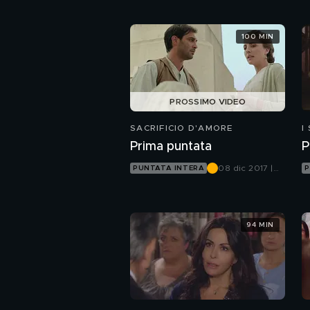
100 MIN
PROSSIMO VIDEO
SACRIFICIO D'AMORE
I
Prima puntata
P
08 dic 2017 |
PUNTATA INTERA
P
Canale 5
94 MIN