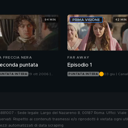
Canale 5
Canale 5
94 MIN
42 MIN
A FRECCIA NERA
FAR AWAY
econda puntata
Episodio 1
19 ott 2006 |
03 giu | Cana
UNTATA INTERA
PUNTATA INTERA
Canale 5
5
76881007 - Sede legale: Largo del Nazareno 8, 00187 Roma. Uffici: Vial
ervati. Rispetto ai contenuti trasmessi e/o riprodotti è vietata ogni uti
 mezzi automatizzati di data scraping.