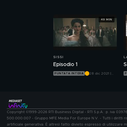
Canale 5
49 MIN
SISSI
L
Episodio 1
S
28 dic 2021 |
PUNTATA INTERA
P
Canale 5
Copyright ©1999-2026 RTI Business Digital - RTI S.p.A.: p. iva 039
500.000.007 - Gruppo MFE Media For Europe N.V. - Tutti i diritti ris
artificiale generativa. È altresì fatto divieto espresso di utilizzare