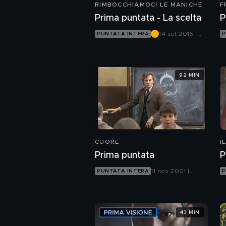
RIMBOCCHIAMOCI LE MANICHE
F
Prima puntata - La scelta
P
14 set 2016 |
PUNTATA INTERA
P
Canale 5
92 MIN
CUORE
I
Prima puntata
P
11 nov 2001 |
PUNTATA INTERA
P
Canale 5
43 MIN