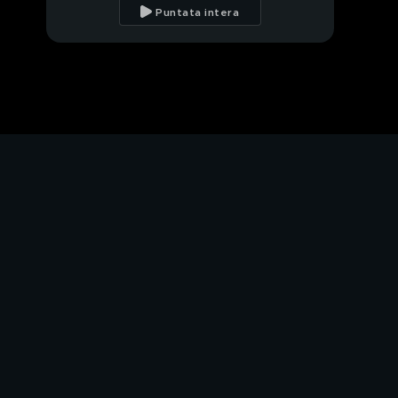
Puntata intera
"Adesso sei tu l'uomo
di casa"
"Ti aspetterò Corrado"
"Addio Silvia"
"Questa è la verità"
L'ultima implorazione
di Silvia
Stasera su C5