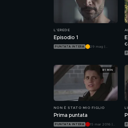
L'EREDE
A
Episodio 1
E
29 mag |
PUNTATA INTERA
Canale 5
P
81 MIN
NON È STATO MIO FIGLIO
L
Prima puntata
P
15 mar 2016 |
PUNTATA INTERA
P