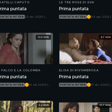
RATELLI CAPUTO
LE TRE ROSE DI EVA
rima puntata
Prima puntata
23 dic 2020 |
04 apr 2012 |
UNTATA INTERA
PUNTATA INTERA
Canale 5
Canale 5
104 MIN
87 MIN
L FALCO E LA COLOMBA
ELISA DI RIVOMBROSA
rima puntata
Prima puntata
13 ott 2009 |
17 dic 2003 |
UNTATA INTERA
PUNTATA INTERA
Canale 5
Canale 5
52 MIN
107 MIN