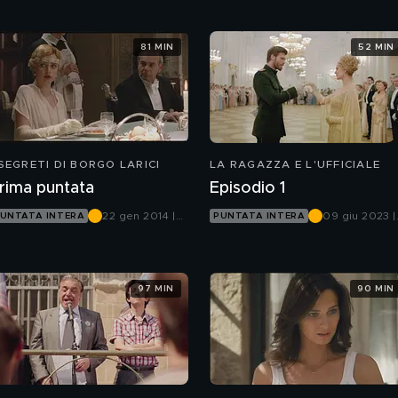
81 MIN
52 MIN
 SEGRETI DI BORGO LARICI
LA RAGAZZA E L'UFFICIALE
rima puntata
Episodio 1
22 gen 2014 |
09 giu 2023 |
UNTATA INTERA
PUNTATA INTERA
Canale 5
Canale 5
97 MIN
90 MIN