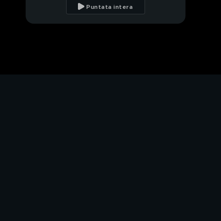
paziente dalle mille
Puntata intera
risorse
Il regalo più grande
"Io qui mi sento inutile"
Pronta a ricominciare?
"Mizzi, questa è per te"
Incubo d'amore
"Addio signorina
Maffei"