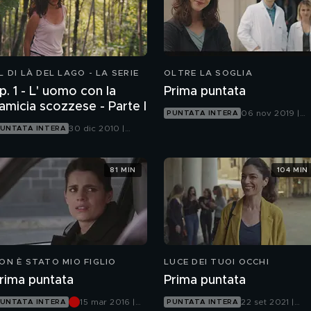
L DI LÀ DEL LAGO - LA SERIE
OLTRE LA SOGLIA
p. 1 - L' uomo con la
Prima puntata
camicia scozzese - Parte I
06 nov 2019 |
PUNTATA INTERA
Canale 5
30 dic 2010 |
UNTATA INTERA
Canale 5
81 MIN
104 MIN
ON È STATO MIO FIGLIO
LUCE DEI TUOI OCCHI
rima puntata
Prima puntata
15 mar 2016 |
22 set 2021 |
UNTATA INTERA
PUNTATA INTERA