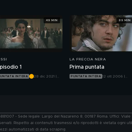
Canale 5
Canale 5
49 MIN
89 MIN
ISSI
LA FRECCIA NERA
pisodio 1
Prima puntata
28 dic 2021 |
12 ott 2006 |
UNTATA INTERA
PUNTATA INTERA
Canale 5
Canale 5
76881007 - Sede legale: Largo del Nazareno 8, 00187 Roma. Uffici: Vial
ervati. Rispetto ai contenuti trasmessi e/o riprodotti è vietata ogni uti
 mezzi automatizzati di data scraping.