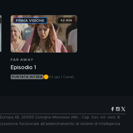
Canale 5
42 MIN
FAR AWAY
Episodio 1
03 giu | Canale
PUNTATA INTERA
5
e Europa 46, 20093 Cologno Monzese (MI) - Cap. Soc. int. vers. €
lizzazione funzionale all'addestramento di sistemi di intelligenza