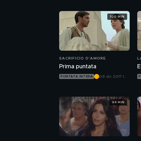
100 MIN
SACRIFICIO D'AMORE
L
Prima puntata
E
08 dic 2017 |
PUNTATA INTERA
P
Canale 5
94 MIN