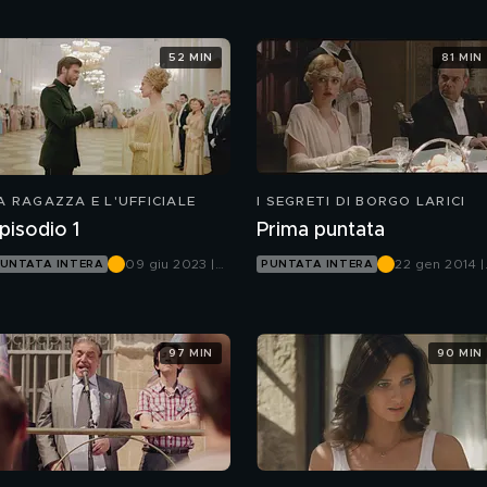
52 MIN
81 MIN
A RAGAZZA E L'UFFICIALE
I SEGRETI DI BORGO LARICI
pisodio 1
Prima puntata
09 giu 2023 |
22 gen 2014 |
UNTATA INTERA
PUNTATA INTERA
Canale 5
Canale 5
97 MIN
90 MIN