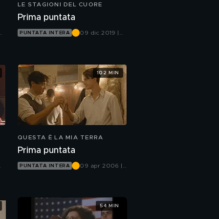
LE STAGIONI DEL CUORE
Prima puntata
09 dic 2019 |
PUNTATA INTERA
Canale 5
102 MIN
QUESTA È LA MIA TERRA
Prima puntata
09 apr 2006 |
PUNTATA INTERA
Canale 5
54 MIN