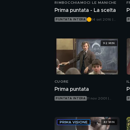
RIMBOCCHIAMOCI LE MANICHE
F
Prima puntata - La scelta
P
14 set 2016 |
PUNTATA INTERA
P
Canale 5
92 MIN
CUORE
I
Prima puntata
P
11 nov 2001 |
PUNTATA INTERA
P
Canale 5
43 MIN