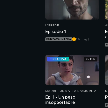
L'EREDE
A
Episodio 1
E
29 mag |
PUNTATA INTERA
Canale 5
P
75 MIN
MADRI - UNA VITA D'AMORE 2
N
Ep. 1 - Un peso
P
insopportabile
P