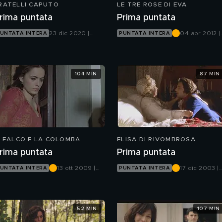
RATELLI CAPUTO
LE TRE ROSE DI EVA
rima puntata
Prima puntata
23 dic 2020 |
04 apr 2012 |
UNTATA INTERA
PUNTATA INTERA
Canale 5
Canale 5
104 MIN
87 MIN
L FALCO E LA COLOMBA
ELISA DI RIVOMBROSA
rima puntata
Prima puntata
13 ott 2009 |
17 dic 2003 |
UNTATA INTERA
PUNTATA INTERA
Canale 5
Canale 5
52 MIN
107 MIN