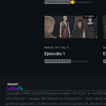
Drammatico
PUNTATA INTERA
51 MIN
MADE IN ITALY
S
Episodio 1
E
Drammatico
PUNTATA INTERA
P
Copyright ©1999-2026 RTI Business Digital - RTI S.p.A.: p. iva 039
500.000.007 - Gruppo MFE Media For Europe N.V. - Tutti i diritti ris
artificiale generativa. È altresì fatto divieto espresso di utilizzare