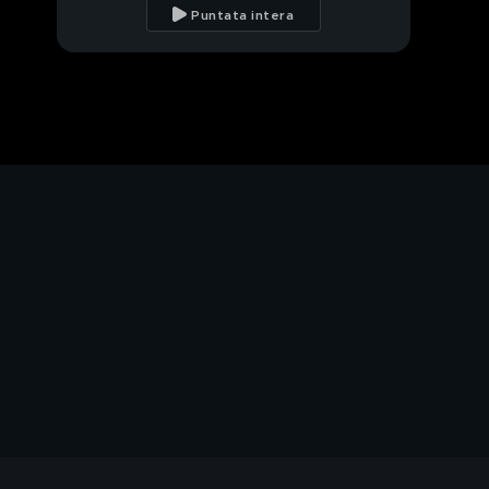
Puntata intera
"Quanto mi sei
mancata!"
PROSSIMO VIDEO
Mizzi, un'amica che
parla con il cuore
"Ti amo Silvia"
Alessandro e suor
Agnese
"Tu lo vuoi un figlio da
me?"
Carlotta, basta
equivoci!