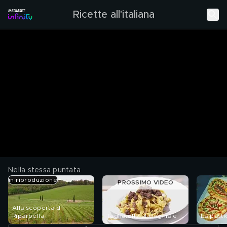
Ricette all'italiana
Nella stessa puntata
in riproduzione
PROSSIMO VIDEO
Alla scoperta di
Riparbella
Tagliatelle al cinghiale
La pasti