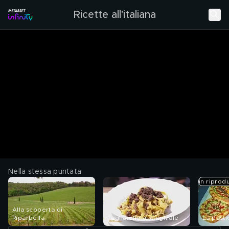
Ricette all'italiana
Nella stessa puntata
in riprod
Alla scoperta di
Riparbella
Tagliatelle al cinghiale
La pasti