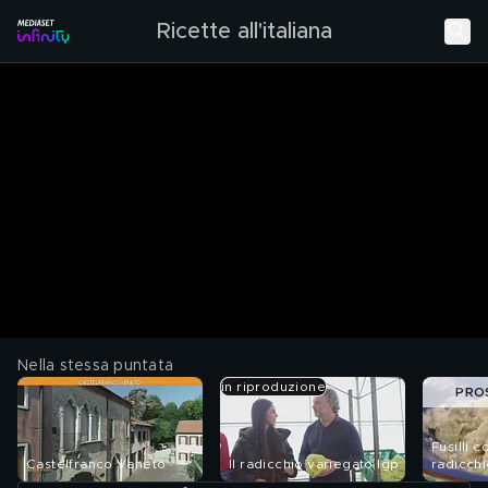
Ricette all'italiana
Nella stessa puntata
in riproduzione
PRO
Fusilli 
Castelfranco Veneto
Il radicchio variegato Igp
radicch