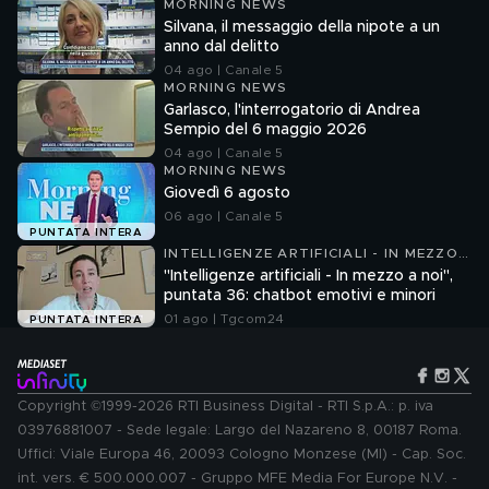
MORNING NEWS
Silvana, il messaggio della nipote a un
anno dal delitto
04 ago | Canale 5
MORNING NEWS
Garlasco, l'interrogatorio di Andrea
Sempio del 6 maggio 2026
04 ago | Canale 5
MORNING NEWS
Giovedì 6 agosto
06 ago | Canale 5
PUNTATA INTERA
INTELLIGENZE ARTIFICIALI - IN MEZZO
A NOI
"Intelligenze artificiali - In mezzo a noi",
puntata 36: chatbot emotivi e minori
01 ago | Tgcom24
PUNTATA INTERA
Copyright ©1999-2026 RTI Business Digital - RTI S.p.A.: p. iva
03976881007 - Sede legale: Largo del Nazareno 8, 00187 Roma.
Uffici: Viale Europa 46, 20093 Cologno Monzese (MI) - Cap. Soc.
int. vers. € 500.000.007 - Gruppo MFE Media For Europe N.V. -