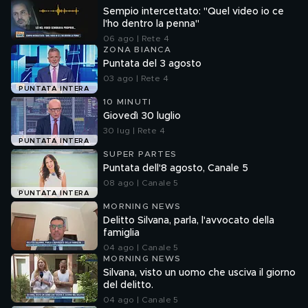
Sempio intercettato: "Quel video io ce
l'ho dentro la penna"
06 ago | Rete 4
ZONA BIANCA
Puntata del 3 agosto
03 ago | Rete 4
PUNTATA INTERA
10 MINUTI
Giovedì 30 luglio
30 lug | Rete 4
PUNTATA INTERA
SUPER PARTES
Puntata dell'8 agosto, Canale 5
08 ago | Canale 5
PUNTATA INTERA
MORNING NEWS
Delitto Silvana, parla, l'avvocato della
famiglia
04 ago | Canale 5
MORNING NEWS
Silvana, visto un uomo che usciva il giorno
del delitto.
04 ago | Canale 5