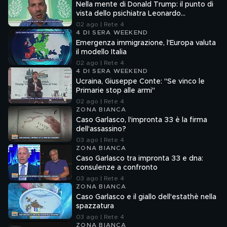
Nella mente di Donald Trump: il punto di
vista dello psichiatra Leonardo
Mendolicchio
02 ago | Rete 4
4 DI SERA WEEKEND
Emergenza immigrazione, l'Europa valuta
il modello Italia
02 ago | Rete 4
4 DI SERA WEEKEND
Ucraina, Giuseppe Conte: "Se vinco le
Primarie stop alle armi"
02 ago | Rete 4
ZONA BIANCA
Caso Garlasco, l'impronta 33 è la firma
dell'assassino?
03 ago | Rete 4
ZONA BIANCA
Caso Garlasco tra impronta 33 e dna:
consulenze a confronto
03 ago | Rete 4
ZONA BIANCA
Caso Garlasco e il giallo dell'estathè nella
spazzatura
03 ago | Rete 4
ZONA BIANCA