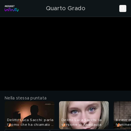
Quarto Grado
Nella stessa puntata
Delitto Luca Sacchi: parla
Delitto Luca Sacchi: la
Il caso d
l'uomo che ha chiamato i
versione di Anastasija
frammen
soccorsi