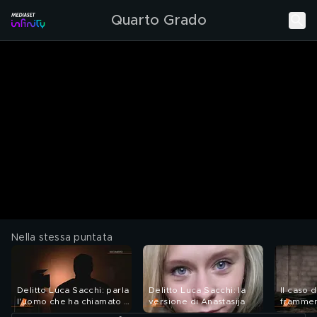
Quarto Grado
Nella stessa puntata
Delitto Luca Sacchi: parla
Delitto Luca Sacchi: la
Il caso d
l'uomo che ha chiamato i
versione di Anastasija
frammen
soccorsi