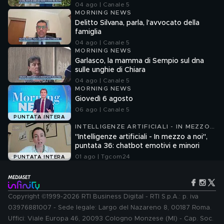
04 ago | Canale 5
MORNING NEWS
Delitto Silvana, parla, l'avvocato della
famiglia
04 ago | Canale 5
MORNING NEWS
Garlasco, la mamma di Sempio sul dna
sulle unghie di Chiara
04 ago | Canale 5
MORNING NEWS
Giovedì 6 agosto
06 ago | Canale 5
PUNTATA INTERA
INTELLIGENZE ARTIFICIALI - IN MEZZO
A NOI
"Intelligenze artificiali - In mezzo a noi",
puntata 36: chatbot emotivi e minori
01 ago | Tgcom24
PUNTATA INTERA
Copyright ©1999-2026 RTI Business Digital - RTI S.p.A.: p. iva
03976881007 - Sede legale: Largo del Nazareno 8, 00187 Roma.
Uffici: Viale Europa 46, 20093 Cologno Monzese (MI) - Cap. Soc.