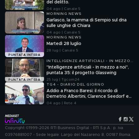
del delitto.
04 ago | Canale 5
MORNING NEWS
Garlasco, la mamma di Sempio sul dna
sulle unghie di Chiara
04 ago | Canale 5
MORNING NEWS
Martedì 28 luglio
28 lug | Canale 5
PUNTATA INTERA
INTELLIGENZE ARTIFICIALI - IN MEZZO
A NOI
"Intelligenze artificiali - In mezzo a noi",
puntata 35: il progetto Glasswing
25 lug | Tgcom24
PUNTATA INTERA
TG4 - DIARIO DEL GIORNO
Addio a Franco Baresi: il ricordo di
Demetrio Albertini, Clarence Seedorf e
Giovanni Galli
04 ago | Rete 4
Copyright ©1999-2026 RTI Business Digital - RTI S.p.A.: p. iva
03976881007 - Sede legale: Largo del Nazareno 8, 00187 Roma.