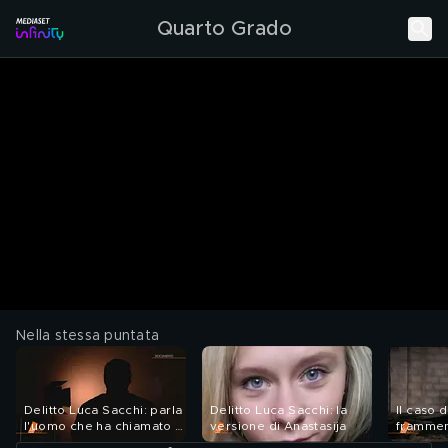
Quarto Grado
Nella stessa puntata
Delitto Luca Sacchi: parla
Delitto Luca Sacchi: la
Il caso d
l'uomo che ha chiamato i
versione di Anastasija
frammen
soccorsi