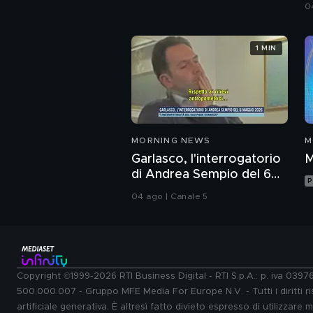
d
0
1 MIN
MORNING NEWS
M
Garlasco, l'interrogatorio
M
di Andrea Sempio del 6
P
maggio 2026
04 ago | Canale 5
Copyright ©1999-2026 RTI Business Digital - RTI S.p.A.: p. iva 039
500.000.007 - Gruppo MFE Media For Europe N.V. - Tutti i diritti ris
artificiale generativa. È altresì fatto divieto espresso di utilizzare