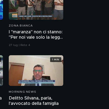
ZONA BIANCA
I "maranza" non ci stanno:
"Per noi vale solo la legge
della strada"
27 lug | Rete 4
1 MIN
MORNING NEWS
a
Delitto Silvana, parla,
l'avvocato della famiglia