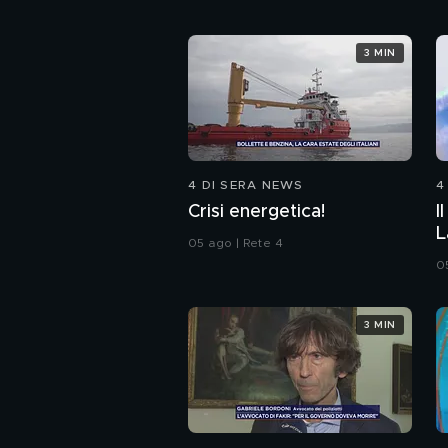
3 MIN
4 DI SERA NEWS
4
Crisi energetica!
I
L
05 ago | Rete 4
0
3 MIN