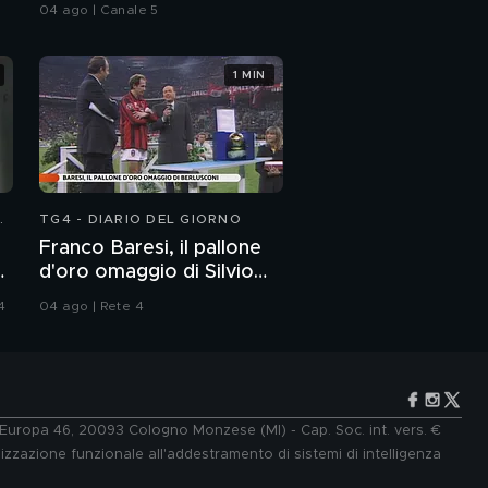
04 ago | Canale 5
1 MIN
N
TG4 - DIARIO DEL GIORNO
Franco Baresi, il pallone
:
d'oro omaggio di Silvio
Berlusconi
4
04 ago | Rete 4
e Europa 46, 20093 Cologno Monzese (MI) - Cap. Soc. int. vers. €
lizzazione funzionale all'addestramento di sistemi di intelligenza