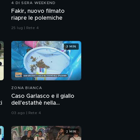
4 DI SERA WEEKEND
PROSSIMO VIDEO
Fakir, nuovo filmato
riapre le polemiche
25 lug | Rete 4
3 MIN
ZONA BIANCA
Caso Garlasco e il giallo
i
dell'estathè nella
spazzatura
03 ago | Rete 4
2 MIN