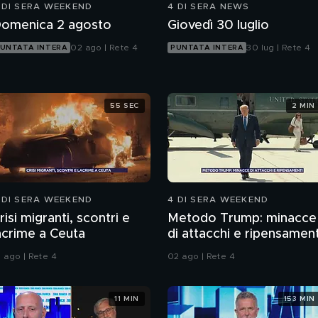
 DI SERA WEEKEND
4 DI SERA NEWS
omenica 2 agosto
Giovedì 30 luglio
02 ago | Rete 4
30 lug | Rete 4
UNTATA INTERA
PUNTATA INTERA
55 SEC
2 MIN
 DI SERA WEEKEND
4 DI SERA WEEKEND
risi migranti, scontri e
Metodo Trump: minacce
acrime a Ceuta
di attacchi e ripensament
1 ago | Rete 4
02 ago | Rete 4
11 MIN
153 MIN