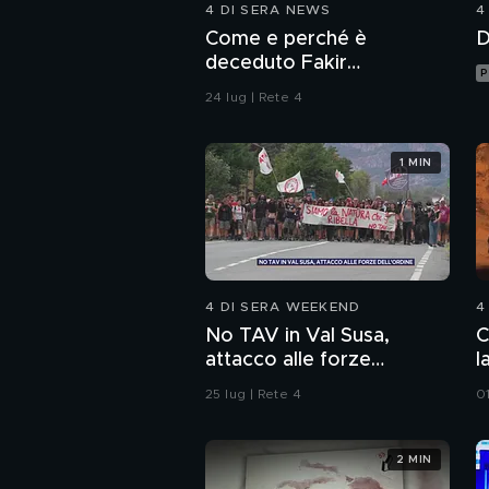
4 DI SERA NEWS
4
Come e perché è
D
deceduto Fakir
P
Abderrahim?
24 lug | Rete 4
1 MIN
4 DI SERA WEEKEND
4
No TAV in Val Susa,
C
attacco alle forze
l
dell'ordine
25 lug | Rete 4
0
2 MIN