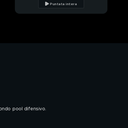
Puntata intera
Il caso di Sestina
Arcuri: parla la nonna di
Andrea
Il caso di Sestina
Arcuri: ospite in studio
la mamma di Andrea
Il caso di Sestina
Arcuri: parla la mamma
Il caso di Sestina
Arcuri: ospite in studio
Roberta Landolfi
Il giallo di Gorlago:
tutto l'odio di Chiara
ondo pool difensivo.
Il giallo di Gorlago: il
messaggio vocale a