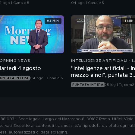
elitto.
delitto
4 ago | Canale 5
04 ago | Canale 5
93 MIN
11 MIN
ORNING NEWS
INTELLIGENZE ARTIFICIALI - I
MEZZO A NOI
artedì 4 agosto
"Intelligenze artificiali - In
mezzo a noi", puntata 35
04 ago | Canale 5
UNTATA INTERA
il progetto Glasswing
25 lug | Tgcom2
PUNTATA INTERA
76881007 - Sede legale: Largo del Nazareno 8, 00187 Roma. Uffici: Vial
ervati. Rispetto ai contenuti trasmessi e/o riprodotti è vietata ogni uti
 mezzi automatizzati di data scraping.