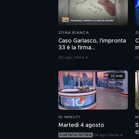
ZONA BIANCA
Z
Caso Garlasco, l'impronta
C
33 è la firma
i
dell'assassino?
c
03 ago | Rete 4
0
10 MIN
10 MINUTI
M
Martedì 4 agosto
S
c
04 ago | Rete 4
PUNTATA INTERA