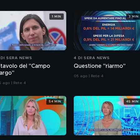
1 MIN
3 MIN
 DI SERA NEWS
4 DI SERA NEWS
l tavolo del "Campo
Questione "riarmo"
argo"
05 ago | Rete 4
5 ago | Rete 4
54 MIN
45 MIN