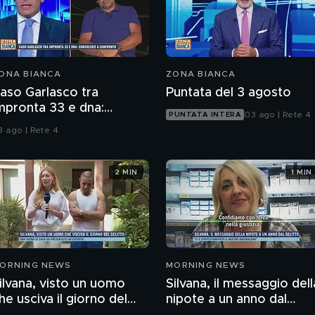
ONA BIANCA
ZONA BIANCA
aso Garlasco tra
Puntata del 3 agosto
mpronta 33 e dna:
03 ago | Rete 4
PUNTATA INTERA
onsulenze a confronto
3 ago | Rete 4
2 MIN
1 MIN
ORNING NEWS
MORNING NEWS
ilvana, visto un uomo
Silvana, il messaggio dell
he usciva il giorno del
nipote a un anno dal