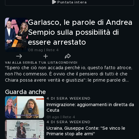
Puntata intera
arrestato
Garlasco, le parole di Andrea
Sempio sulla possibilità di
essere arrestato
08 mag | Rete 4
VAI ALLA SERIE
LA TUA LISTA
CONDIVIDI
"Spero che ciò non accada perché io, questo fatto atroce,
non l'ho commesso. È ovvio che il pensiero di tutti è che
Chiara possa avere verità e giustizia": le prime parole di
Andrea Sempio sulla possibilità di essere arrestato.
Guarda anche
4 DI SERA WEEKEND
Immigrazione: aggiornamenti in diretta da
Ceuta
01 ago | Rete 4
4 DI SERA WEEKEND
Ucraina, Giuseppe Conte: "Se vinco le
Primarie stop alle armi"