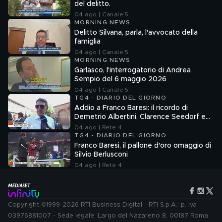
del delitto.
04 ago | Canale 5
MORNING NEWS
Delitto Silvana, parla, l'avvocato della
famiglia
04 ago | Canale 5
MORNING NEWS
Garlasco, l'interrogatorio di Andrea
Sempio del 6 maggio 2026
04 ago | Canale 5
TG4 - DIARIO DEL GIORNO
Addio a Franco Baresi: il ricordo di
Demetrio Albertini, Clarence Seedorf e
Giovanni Galli
04 ago | Rete 4
TG4 - DIARIO DEL GIORNO
Franco Baresi, il pallone d'oro omaggio di
Silvio Berlusconi
04 ago | Rete 4
Copyright ©1999-2026 RTI Business Digital - RTI S.p.A.: p. iva
03976881007 - Sede legale: Largo del Nazareno 8, 00187 Roma.