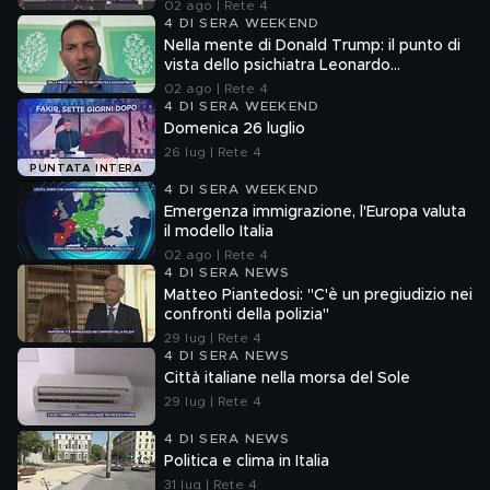
02 ago | Rete 4
4 DI SERA WEEKEND
Nella mente di Donald Trump: il punto di
vista dello psichiatra Leonardo
Mendolicchio
02 ago | Rete 4
4 DI SERA WEEKEND
Domenica 26 luglio
26 lug | Rete 4
PUNTATA INTERA
4 DI SERA WEEKEND
Emergenza immigrazione, l'Europa valuta
il modello Italia
02 ago | Rete 4
4 DI SERA NEWS
Matteo Piantedosi: "C'è un pregiudizio nei
confronti della polizia"
29 lug | Rete 4
4 DI SERA NEWS
Città italiane nella morsa del Sole
29 lug | Rete 4
4 DI SERA NEWS
Politica e clima in Italia
31 lug | Rete 4