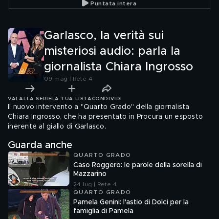
Puntata intera
arrestato
Garlasco, la verità sui
misteriosi audio: parla la
giornalista Chiara Ingrosso
09 mag | Rete 4
VAI ALLA SERIE
LA TUA LISTA
CONDIVIDI
Il nuovo intervento a "Quarto Grado" della giornalista
Chiara Ingrosso, che ha presentato in Procura un esposto
inerente al giallo di Garlasco.
Guarda anche
QUARTO GRADO
Caso Roggero: le parole della sorella di
Mazzarino
24 lug | Rete 4
QUARTO GRADO
Pamela Genini: l'astio di Dolci per la
famiglia di Pamela