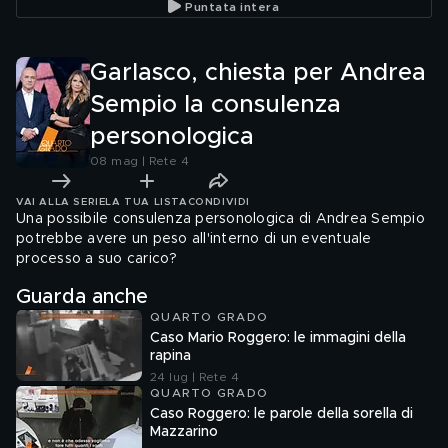
Puntata intera
arrestato
Garlasco, chiesta per Andrea
Sempio la consulenza
personologica
08 mag | Rete 4
VAI ALLA SERIE
LA TUA LISTA
CONDIVIDI
Una possibile consulenza personologica di Andrea Sempio
potrebbe avere un peso all'interno di un eventuale
processo a suo carico?
Guarda anche
QUARTO GRADO
Caso Mario Roggero: le immagini della
rapina
24 lug | Rete 4
QUARTO GRADO
Caso Roggero: le parole della sorella di
Mazzarino