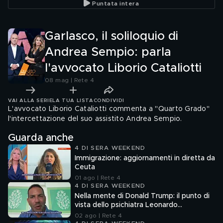
Puntata intera
arrestato
Garlasco, il soliloquio di
Andrea Sempio: parla
l'avvocato Liborio Cataliotti
08 mag | Rete 4
VAI ALLA SERIE
LA TUA LISTA
CONDIVIDI
L'avvocato Liborio Cataliotti commenta a "Quarto Grado"
l'intercettazione del suo assistito Andrea Sempio.
Guarda anche
4 DI SERA WEEKEND
Immigrazione: aggiornamenti in diretta da
Ceuta
01 ago | Rete 4
4 DI SERA WEEKEND
Nella mente di Donald Trump: il punto di
vista dello psichiatra Leonardo
Mendolicchio
02 ago | Rete 4