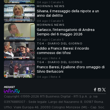
04 ago | Canale 5
MORNING NEWS
Silvana, il messaggio della nipote a un
anno dal delitto
04 ago | Canale 5
MORNING NEWS
Garlasco, l'interrogatorio di Andrea
Sempio del 6 maggio 2026
04 ago | Canale 5
TG4 - DIARIO DEL GIORNO
Addio a Franco Baresi: il ricordo
commosso dei tifosi
04 ago | Rete 4
TG4 - DIARIO DEL GIORNO
Franco Baresi, il pallone d'oro omaggio di
Silvio Berlusconi
04 ago | Rete 4
Copyright ©1999-2026 RTI Business Digital - RTI S.p.A.: p. iva
03976881007 - Sede legale: Largo del Nazareno 8, 00187 Roma.
Uffici: Viale Europa 46, 20093 Cologno Monzese (MI) - Cap. Soc.