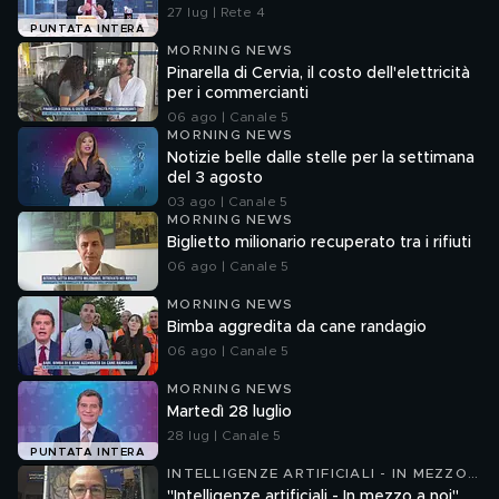
27 lug | Rete 4
PUNTATA INTERA
MORNING NEWS
Pinarella di Cervia, il costo dell'elettricità
per i commercianti
06 ago | Canale 5
MORNING NEWS
Notizie belle dalle stelle per la settimana
del 3 agosto
03 ago | Canale 5
MORNING NEWS
Biglietto milionario recuperato tra i rifiuti
06 ago | Canale 5
MORNING NEWS
Bimba aggredita da cane randagio
06 ago | Canale 5
MORNING NEWS
Martedì 28 luglio
28 lug | Canale 5
PUNTATA INTERA
INTELLIGENZE ARTIFICIALI - IN MEZZO
A NOI
"Intelligenze artificiali - In mezzo a noi",