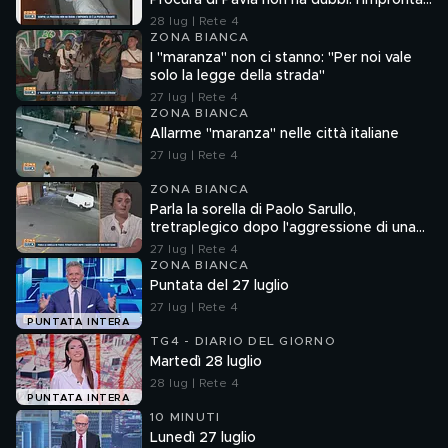
Procura di Pavia non ha dubbi: l'impronta
33 è la pistola fumante
28 lug | Rete 4
ZONA BIANCA
I "maranza" non ci stanno: "Per noi vale
solo la legge della strada"
27 lug | Rete 4
ZONA BIANCA
Allarme "maranza" nelle città italiane
27 lug | Rete 4
ZONA BIANCA
Parla la sorella di Paolo Sarullo,
tretraplegico dopo l'aggressione di una
baby gang
27 lug | Rete 4
ZONA BIANCA
Puntata del 27 luglio
27 lug | Rete 4
PUNTATA INTERA
TG4 - DIARIO DEL GIORNO
Martedì 28 luglio
28 lug | Rete 4
PUNTATA INTERA
10 MINUTI
Lunedì 27 luglio