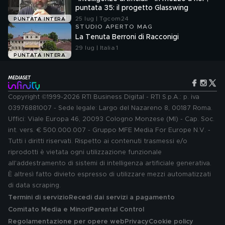
puntata 35: il progetto Glasswing
25 lug | Tgcom24
PUNTATA INTERA
STUDIO APERTO MAG
La Tenuta Berroni di Racconigi
29 lug | Italia 1
PUNTATA INTERA
Copyright ©1999-2026 RTI Business Digital - RTI S.p.A.: p. iva
03976881007 - Sede legale: Largo del Nazareno 8, 00187 Roma.
Uffici: Viale Europa 46, 20093 Cologno Monzese (MI) - Cap. Soc.
int. vers. € 500.000.007 - Gruppo MFE Media For Europe N.V. -
Tutti i diritti riservati. Rispetto ai contenuti trasmessi e/o
riprodotti è vietata ogni utilizzazione funzionale
all'addestramento di sistemi di intelligenza artificiale generativa.
È altresì fatto divieto espresso di utilizzare mezzi automatizzati
di data scraping.
Termini di servizio
Recedi dai servizi a pagamento
Comitato Media e Minori
Parental Control
Regolamentazione per opere web
Privacy
Cookie policy