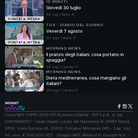
10 MINUTI
Giovedì 30 luglio
30 lug | Rete 4
PUNTATA INTERA
TG4 - DIARIO DEL GIORNO
Venerdì 7 agosto
07 ago | Rete 4
PUNTATA INTERA
MORNING NEWS
Il pranzo degli italiani, cosa portano in
spiaggia?
28 lug | Canale 5
MORNING NEWS
Dieta mediterranea, cosa mangiano gli
italiani?
28 lug | Canale 5
Copyright ©1999-2026 RTI Business Digital - RTI S.p.A.: p. iva
03976881007 - Sede legale: Largo del Nazareno 8, 00187 Roma.
Uffici: Viale Europa 46, 20093 Cologno Monzese (MI) - Cap. Soc.
int. vers. € 500.000.007 - Gruppo MFE Media For Europe N.V. -