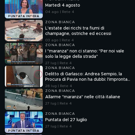
Martedì 4 agosto
04 ago | Rete 4
PUNTATA INTERA
ZONA BIANCA
L'estate dei ricchi tra fiumi di
champagne, ostriche ed eccessi
03 ago | Rete 4
ZONA BIANCA
I "maranza" non ci stanno: "Per noi vale
solo la legge della strada"
27 lug | Rete 4
ZONA BIANCA
Delitto di Garlasco: Andrea Sempio, la
Procura di Pavia non ha dubbi: l'impronta
33 è la pistola fumante
28 lug | Rete 4
ZONA BIANCA
Allarme "maranza" nelle città italiane
27 lug | Rete 4
ZONA BIANCA
Puntata del 27 luglio
27 lug | Rete 4
PUNTATA INTERA