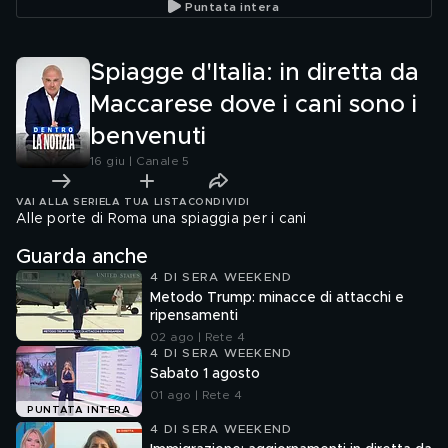
Puntata intera
tranquille"
Spiagge d'Italia: in diretta da
Maccarese dove i cani sono i
benvenuti
16 giu | Canale 5
VAI ALLA SERIE
LA TUA LISTA
CONDIVIDI
Alle porte di Roma una spiaggia per i cani
Guarda anche
4 DI SERA WEEKEND
Metodo Trump: minacce di attacchi e
ripensamenti
02 ago | Rete 4
4 DI SERA WEEKEND
Sabato 1 agosto
01 ago | Rete 4
PUNTATA INTERA
4 DI SERA WEEKEND