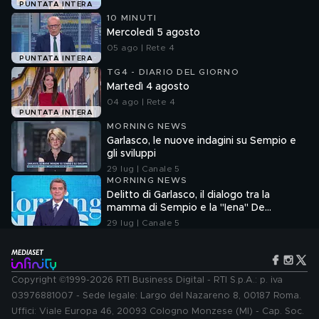
PUNTATA INTERA
10 MINUTI
Mercoledì 5 agosto
05 ago | Rete 4
PUNTATA INTERA
TG4 - DIARIO DEL GIORNO
Martedì 4 agosto
04 ago | Rete 4
PUNTATA INTERA
MORNING NEWS
Garlasco, le nuove indagini su Sempio e
gli sviluppi
29 lug | Canale 5
MORNING NEWS
Delitto di Garlasco, il dialogo tra la
mamma di Sempio e la "Iena" De
Giuseppe nel 2022
29 lug | Canale 5
Copyright ©1999-2026 RTI Business Digital - RTI S.p.A.: p. iva
03976881007 - Sede legale: Largo del Nazareno 8, 00187 Roma.
Uffici: Viale Europa 46, 20093 Cologno Monzese (MI) - Cap. Soc.