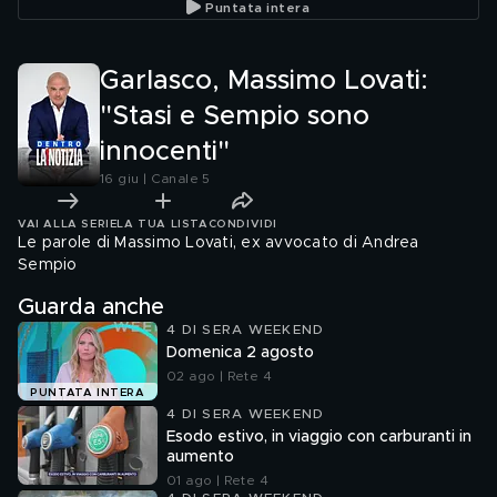
Puntata intera
tranquille"
Garlasco, Massimo Lovati:
"Stasi e Sempio sono
innocenti"
16 giu | Canale 5
VAI ALLA SERIE
LA TUA LISTA
CONDIVIDI
Le parole di Massimo Lovati, ex avvocato di Andrea
Sempio
Guarda anche
4 DI SERA WEEKEND
Domenica 2 agosto
02 ago | Rete 4
PUNTATA INTERA
4 DI SERA WEEKEND
Esodo estivo, in viaggio con carburanti in
aumento
01 ago | Rete 4