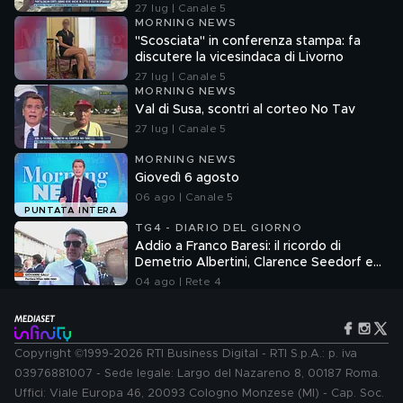
27 lug | Canale 5
MORNING NEWS
"Scosciata" in conferenza stampa: fa
discutere la vicesindaca di Livorno
27 lug | Canale 5
MORNING NEWS
Val di Susa, scontri al corteo No Tav
27 lug | Canale 5
MORNING NEWS
Giovedì 6 agosto
06 ago | Canale 5
PUNTATA INTERA
TG4 - DIARIO DEL GIORNO
Addio a Franco Baresi: il ricordo di
Demetrio Albertini, Clarence Seedorf e
Giovanni Galli
04 ago | Rete 4
Copyright ©1999-2026 RTI Business Digital - RTI S.p.A.: p. iva
03976881007 - Sede legale: Largo del Nazareno 8, 00187 Roma.
Uffici: Viale Europa 46, 20093 Cologno Monzese (MI) - Cap. Soc.