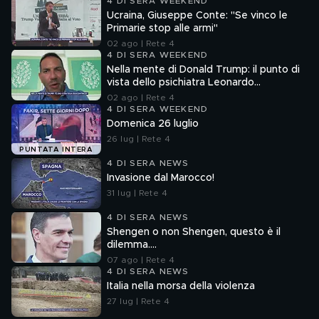
4 DI SERA WEEKEND
Ucraina, Giuseppe Conte: "Se vinco le
Primarie stop alle armi"
02 ago | Rete 4
4 DI SERA WEEKEND
Nella mente di Donald Trump: il punto di
vista dello psichiatra Leonardo
Mendolicchio
02 ago | Rete 4
4 DI SERA WEEKEND
Domenica 26 luglio
26 lug | Rete 4
PUNTATA INTERA
4 DI SERA NEWS
Invasione dal Marocco!
31 lug | Rete 4
4 DI SERA NEWS
Shengen o non Shengen, questo è il
dilemma....
07 ago | Rete 4
4 DI SERA NEWS
Italia nella morsa della violenza
27 lug | Rete 4