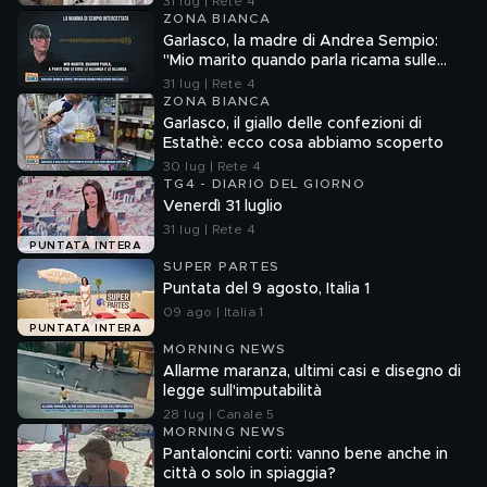
31 lug | Rete 4
ZONA BIANCA
Garlasco, la madre di Andrea Sempio:
"Mio marito quando parla ricama sulle
cose"
31 lug | Rete 4
ZONA BIANCA
Garlasco, il giallo delle confezioni di
Estathè: ecco cosa abbiamo scoperto
30 lug | Rete 4
TG4 - DIARIO DEL GIORNO
Venerdì 31 luglio
31 lug | Rete 4
PUNTATA INTERA
SUPER PARTES
Puntata del 9 agosto, Italia 1
09 ago | Italia 1
PUNTATA INTERA
MORNING NEWS
Allarme maranza, ultimi casi e disegno di
legge sull'imputabilità
28 lug | Canale 5
MORNING NEWS
Pantaloncini corti: vanno bene anche in
città o solo in spiaggia?