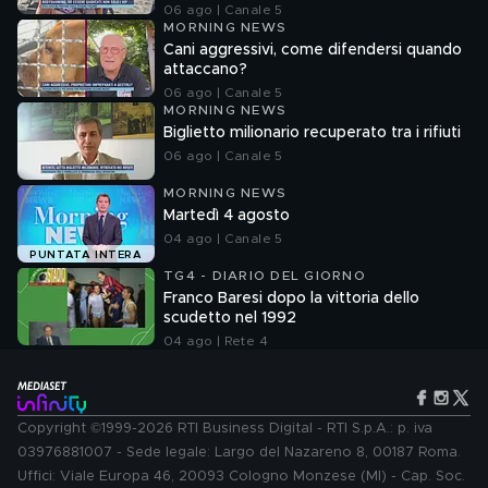
06 ago | Canale 5
MORNING NEWS
Cani aggressivi, come difendersi quando
attaccano?
06 ago | Canale 5
MORNING NEWS
Biglietto milionario recuperato tra i rifiuti
06 ago | Canale 5
MORNING NEWS
Martedì 4 agosto
04 ago | Canale 5
PUNTATA INTERA
TG4 - DIARIO DEL GIORNO
Franco Baresi dopo la vittoria dello
scudetto nel 1992
04 ago | Rete 4
Copyright ©1999-2026 RTI Business Digital - RTI S.p.A.: p. iva
03976881007 - Sede legale: Largo del Nazareno 8, 00187 Roma.
Uffici: Viale Europa 46, 20093 Cologno Monzese (MI) - Cap. Soc.