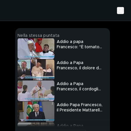
Nella stessa puntata
Addio a papa
Francesco: "È tornato
alla casa del padre"
Addio a Papa
Francesco, il dolore dei
fedeli in Piazza San
Pietro
Addio a Papa
Francesco, il cordoglio
dei grandi della terra
Addio Papa Francesco,
il Presidente Mattarella:
"Grande vuoto"
Addio a Papa