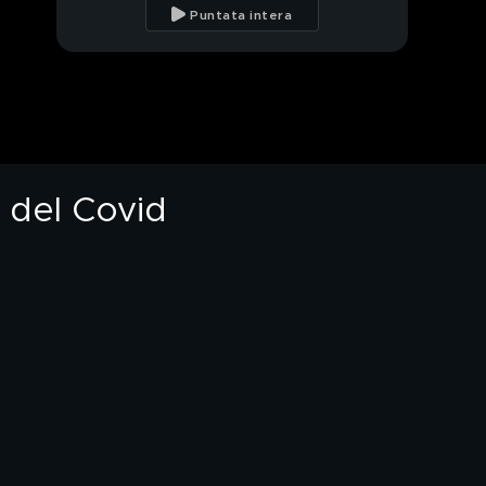
Francesco, il Papa
Puntata intera
venuto "dalla fine del
mondo"
In collegamento con
Don Vincenzo Paglia,
presidente Pontificia
Accademia per la Vita
Papa Francesco, gli
incontri importanti
delle ultime ore
 del Covid
Papa Francesco,
l'ultimo incontro con i
reali e Vance
Addio a Papa
Francesco, in diretta
da Piazza San Pietro
In collegamento con il
Sindaco di Roma
Roberto Gualtieri
Addio a Papa
Francesco, l'intervento