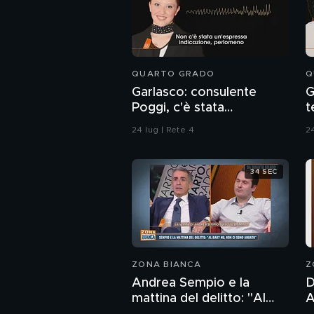
QUARTO GRADO
Q
Garlasco: consulente
G
Poggi, c'è stata
t
contaminazione sulle
d
24 lug | Rete 4
24
unghie?
34 SEC
ZONA BIANCA
Z
Andrea Sempio e la
D
mattina del delitto: "Al
And