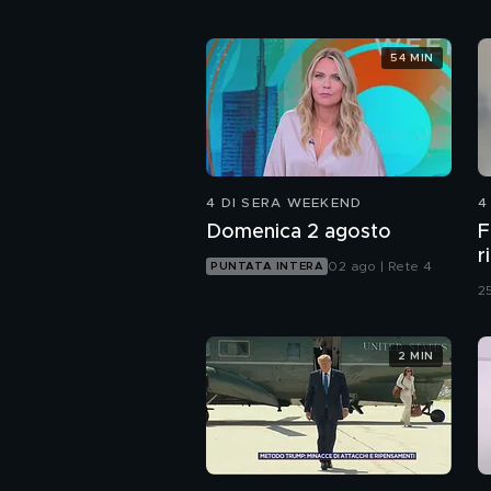
54 MIN
4 DI SERA WEEKEND
4
Domenica 2 agosto
F
r
02 ago | Rete 4
PUNTATA INTERA
25
2 MIN