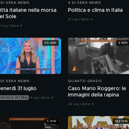
 DI SERA NEWS
4 DI SERA NEWS
ittà italiane nella morsa
Politica e clima in Italia
el Sole
31 lug | Rete 4
 lug | Rete 4
55 MIN
6 MIN
 DI SERA NEWS
QUARTO GRADO
enerdì 31 luglio
Caso Mario Roggero: le
immagini della rapina
31 lug | Rete 4
UNTATA INTERA
24 lug | Rete 4
5 MIN
182 MIN