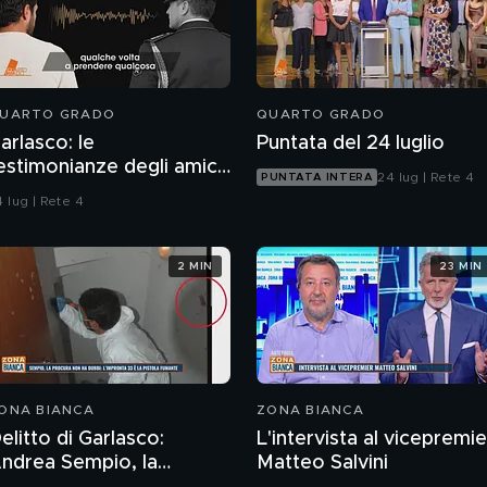
UARTO GRADO
QUARTO GRADO
arlasco: le
Puntata del 24 luglio
estimonianze degli amici
24 lug | Rete 4
PUNTATA INTERA
i Marco Poggi
 lug | Rete 4
2 MIN
23 MIN
ONA BIANCA
ZONA BIANCA
elitto di Garlasco:
L'intervista al vicepremie
rea Sempio, la
Matteo Salvini