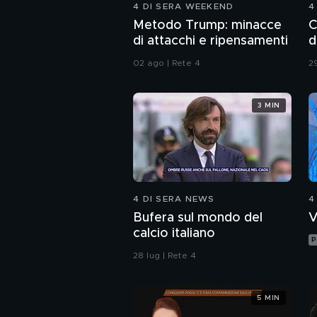
4 DI SERA WEEKEND
4
Metodo Trump: minacce
C
di attacchi e ripensamenti
d
02 ago | Rete 4
29
3 MIN
4 DI SERA NEWS
4
Bufera sul mondo del
V
calcio italiano
P
28 lug | Rete 4
5 MIN