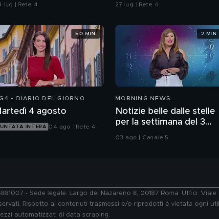
rocura di Pavia non ha
 lug | Rete 4
27 lug | Rete 4
ubbi: l'impronta 33 è la
istola fumante
50 MIN
2 MIN
G4 - DIARIO DEL GIORNO
MORNING NEWS
artedì 4 agosto
Notizie belle dalle stelle
per la settimana del 3
04 ago | Rete 4
UNTATA INTERA
agosto
03 ago | Canale 5
76881007 - Sede legale: Largo del Nazareno 8, 00187 Roma. Uffici: Vial
ervati. Rispetto ai contenuti trasmessi e/o riprodotti è vietata ogni uti
 mezzi automatizzati di data scraping.