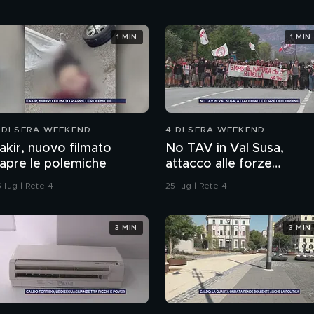
1 MIN
1 MIN
 DI SERA WEEKEND
4 DI SERA WEEKEND
akir, nuovo filmato
No TAV in Val Susa,
iapre le polemiche
attacco alle forze
dell'ordine
 lug | Rete 4
25 lug | Rete 4
3 MIN
3 MIN