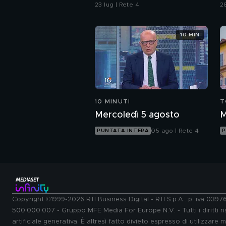
bar' No, non ci sono
P
23 lug | Rete 4
28
andato"
d
p
10 MIN
10 MINUTI
T
Mercoledì 5 agosto
M
05 ago | Rete 4
PUNTATA INTERA
P
Copyright ©1999-2026 RTI Business Digital - RTI S.p.A.: p. iva 039
500.000.007 - Gruppo MFE Media For Europe N.V. - Tutti i diritti ris
artificiale generativa. È altresì fatto divieto espresso di utilizzare