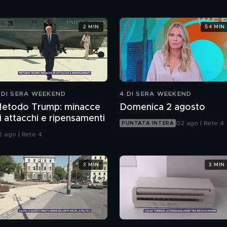
2 MIN
54 MIN
 DI SERA WEEKEND
4 DI SERA WEEKEND
etodo Trump: minacce
Domenica 2 agosto
i attacchi e ripensamenti
02 ago | Rete 4
PUNTATA INTERA
2 ago | Rete 4
3 MIN
3 MIN