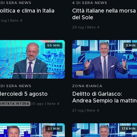
 DI SERA NEWS
4 DI SERA NEWS
olitica e clima in Italia
Città italiane nella morsa
del Sole
 lug | Rete 4
29 lug | Rete 4
55 MIN
3 MIN
 DI SERA NEWS
ZONA BIANCA
ercoledì 5 agosto
Delitto di Garlasco:
Andrea Sempio la mattin
05 ago | Rete 4
UNTATA INTERA
del delitto è stato in un
27 lug | Rete 4
bar?
23 MIN
178 MIN