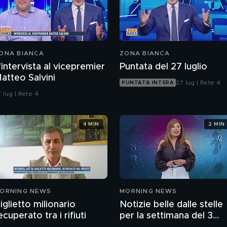
ONA BIANCA
ZONA BIANCA
'intervista al vicepremier
Puntata del 27 luglio
atteo Salvini
27 lug | Rete 4
PUNTATA INTERA
 lug | Rete 4
4 MIN
2 MIN
ORNING NEWS
MORNING NEWS
iglietto milionario
Notizie belle dalle stelle
ecuperato tra i rifiuti
per la settimana del 3