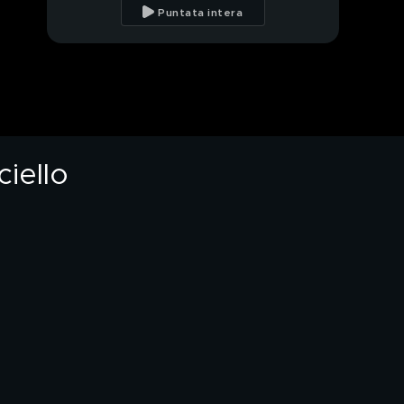
Francesco, il Papa
Puntata intera
venuto "dalla fine del
mondo"
In collegamento con
Don Vincenzo Paglia,
presidente Pontificia
Accademia per la Vita
Papa Francesco, gli
incontri importanti
delle ultime ore
iello
Papa Francesco,
l'ultimo incontro con i
reali e Vance
Addio a Papa
Francesco, in diretta
da Piazza San Pietro
In collegamento con il
Sindaco di Roma
Roberto Gualtieri
Addio a Papa
Francesco, l'intervento