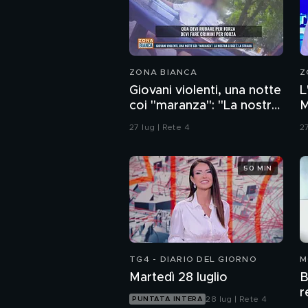
ZONA BIANCA
Z
Giovani violenti, una notte
L
coi "maranza": "La nostra
M
legge è la strada"
27 lug | Rete 4
27
50 MIN
TG4 - DIARIO DEL GIORNO
M
Martedì 28 luglio
B
r
28 lug | Rete 4
PUNTATA INTERA