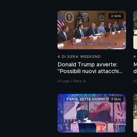
2 MIN
4 DI SERA WEEKEND
4
Donald Trump avverte:
M
"Possibili nuovi attacchi
d
all'Iran"
01 ago | Rete 4
0
3 MIN