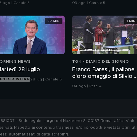
agosto
6 ago | Canale 5
03 ago | Canale 5
97 MIN
1 MIN
ORNING NEWS
TG4 - DIARIO DEL GIORNO
artedì 28 luglio
Franco Baresi, il pallone
d'oro omaggio di Silvio
28 lug | Canale 5
UNTATA INTERA
Berlusconi
04 ago | Rete 4
76881007 - Sede legale: Largo del Nazareno 8, 00187 Roma. Uffici: Vial
ervati. Rispetto ai contenuti trasmessi e/o riprodotti è vietata ogni uti
 mezzi automatizzati di data scraping.