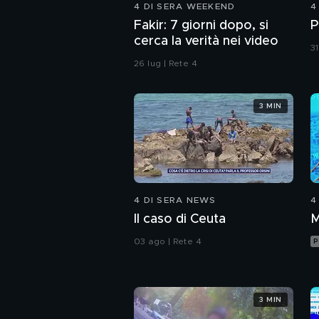
4 DI SERA WEEKEND
4
Fakir: 7 giorni dopo, si
P
cerca la verità nei video
31
26 lug | Rete 4
3 MIN
4 DI SERA NEWS
4
Il caso di Ceuta
M
03 ago | Rete 4
P
3 MIN