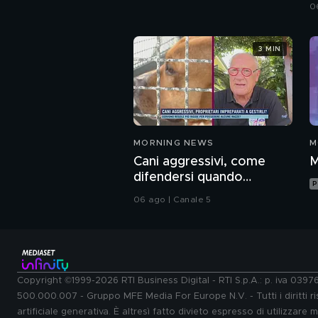
0
3 MIN
MORNING NEWS
M
Cani aggressivi, come
M
difendersi quando
P
attaccano?
06 ago | Canale 5
Copyright ©1999-2026 RTI Business Digital - RTI S.p.A.: p. iva 039
500.000.007 - Gruppo MFE Media For Europe N.V. - Tutti i diritti ris
artificiale generativa. È altresì fatto divieto espresso di utilizzare