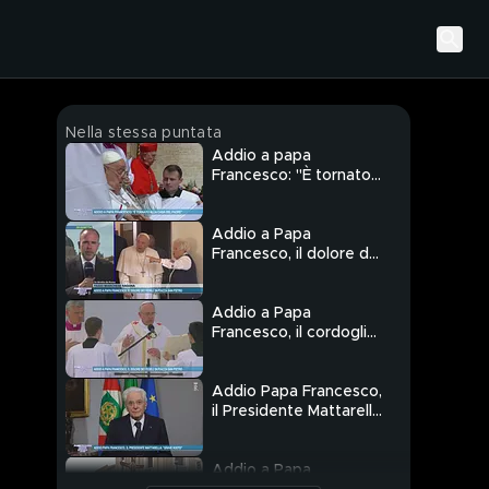
Nella stessa puntata
Addio a papa
Francesco: "È tornato
alla casa del padre"
Addio a Papa
Francesco, il dolore dei
fedeli in Piazza San
Pietro
Addio a Papa
Francesco, il cordoglio
dei grandi della terra
Addio Papa Francesco,
il Presidente Mattarella:
"Grande vuoto"
Addio a Papa