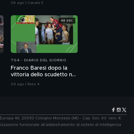
del caldo record
06 ago | Canale 5
Francesco, l'incontro
con Roberto Benigni
48 SEC
Addio a Papa
Francesco, i momenti
al tempo del Covid
Addio a Papa
Francesco, Conte: "Ha
dato speranza al
mondo"
TG4 - DIARIO DEL GIORNO
Addio a Papa
Franco Baresi dopo la
Francesco, i
vittoria dello scudetto nel
cambiamenti e le
battaglie
1992
04 ago | Rete 4
Addio a Papa
Francesco, il Pontefice
delle scelte
rivoluzionarie
Addio a Papa
Francesco, in diretta
Mario Monti
e Europa 46, 20093 Cologno Monzese (MI) - Cap. Soc. int. vers. €
lizzazione funzionale all'addestramento di sistemi di intelligenza
Addio a Papa