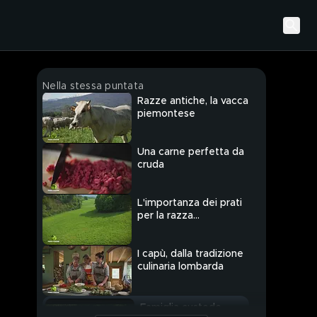
Nella stessa puntata
Razze antiche, la vacca
piemontese
Una carne perfetta da
cruda
L'importanza dei prati
per la razza
piemontese
I capù, dalla tradizione
culinaria lombarda
Famiglia custode