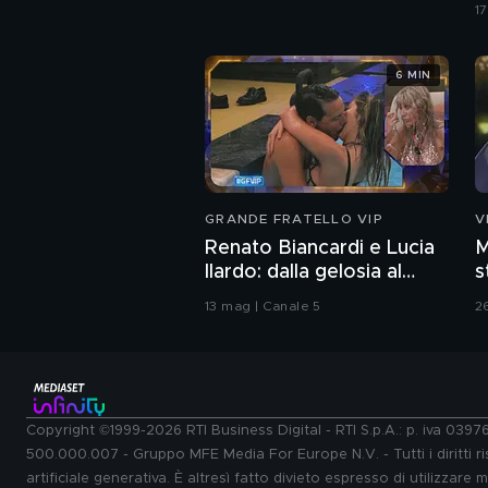
1
6 MIN
GRANDE FRATELLO VIP
V
Renato Biancardi e Lucia
M
Ilardo: dalla gelosia al
s
bacio
C
13 mag | Canale 5
2
Copyright ©1999-2026 RTI Business Digital - RTI S.p.A.: p. iva 039
500.000.007 - Gruppo MFE Media For Europe N.V. - Tutti i diritti ris
artificiale generativa. È altresì fatto divieto espresso di utilizzare