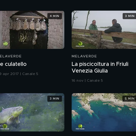
4 MIN
3 MIN
ELAVERDE
MELAVERDE
e culatello
La piscicoltura in Friuli
Venezia Giulia
9 apr 2017 | Canale 5
16 nov | Canale 5
3 MIN
5 MIN