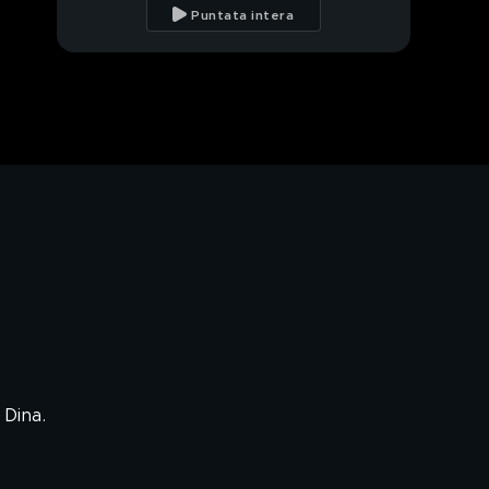
Puntata intera
Prendersi cura dei
formaggi come una
volta
PROSSIMO VIDEO
 Dina.