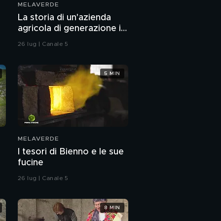
MELAVERDE
La storia di un'azienda
agricola di generazione in
generazione
26 lug | Canale 5
5 MIN
MELAVERDE
I tesori di Bienno e le sue
fucine
26 lug | Canale 5
8 MIN