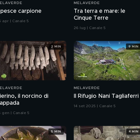
ELAVERDE
MELAVERDE
l pesce carpione
Tra terra e mare: le
Cinque Terre
6 apr | Canale 5
26 lug | Canale 5
2 MIN
9 MIN
ELAVERDE
MELAVERDE
ierino, il norcino di
Il Rifugio Nani Tagliaferri
appada
14 set 2025 | Canale 5
5 gen | Canale 5
5 MIN
4 MIN