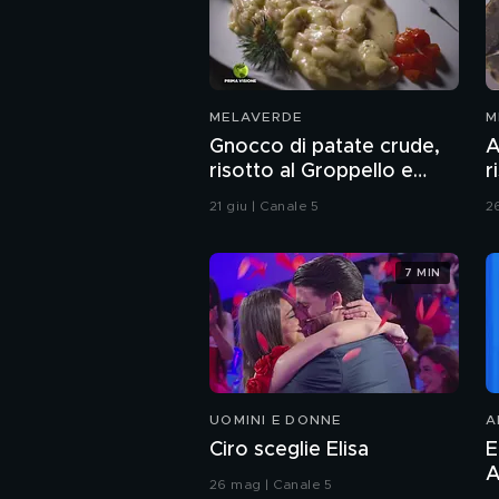
MELAVERDE
M
Gnocco di patate crude,
A
risotto al Groppello e
r
carne salada
t
21 giu | Canale 5
2
s
7 MIN
UOMINI E DONNE
A
Ciro sceglie Elisa
E
A
26 mag | Canale 5