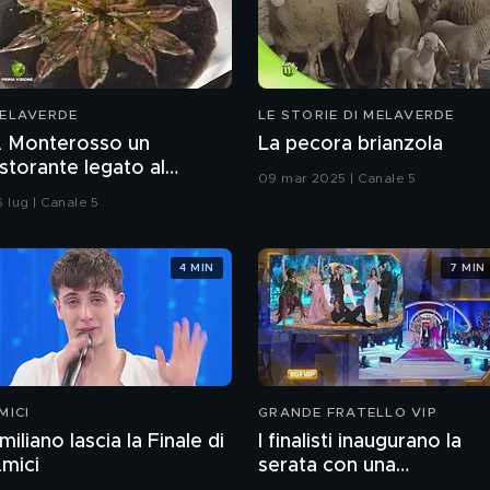
ELAVERDE
LE STORIE DI MELAVERDE
 Monterosso un
La pecora brianzola
istorante legato al
09 mar 2025 | Canale 5
erritorio e alla
6 lug | Canale 5
ostenibilità
4 MIN
7 MIN
MICI
GRANDE FRATELLO VIP
miliano lascia la Finale di
I finalisti inaugurano la
mici
serata con una