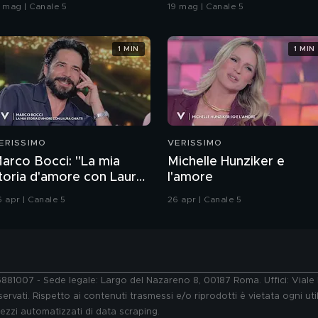
coreografia
7 mag | Canale 5
19 mag | Canale 5
1 MIN
1 MIN
ERISSIMO
VERISSIMO
arco Bocci: "La mia
Michelle Hunziker e
toria d'amore con Laura
l'amore
hiatti"
6 apr | Canale 5
26 apr | Canale 5
76881007 - Sede legale: Largo del Nazareno 8, 00187 Roma. Uffici: Vial
ervati. Rispetto ai contenuti trasmessi e/o riprodotti è vietata ogni uti
 mezzi automatizzati di data scraping.