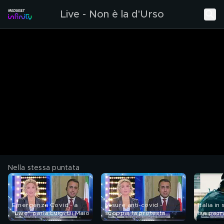
Live - Non è la d'Urso
Nella stessa puntata
Emergenza Covid - a
Misure anti-covid -
Italia i
"Live" parla Luigi Di Maio
scoppia la protesta
tra paur