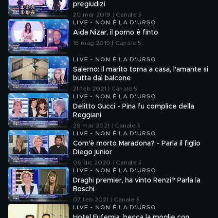
pregiudizi
20 mar 2019 | Canale 5
LIVE - NON È LA D'URSO
Aida Nizar, il porno è finto
16 mag 2019 | Canale 5
LIVE - NON È LA D'URSO
Salerno: il marito torna a casa, l'amante si
butta dal balcone
21 feb 2021 | Canale 5
LIVE - NON È LA D'URSO
Delitto Gucci - Pina fu complice della
Reggiani
28 mar 2021 | Canale 5
LIVE - NON È LA D'URSO
Com'è morto Maradona? - Parla il figlio
Diego junior
06 dic 2020 | Canale 5
LIVE - NON È LA D'URSO
Draghi premier, ha vinto Renzi? Parla la
Boschi
07 feb 2021 | Canale 5
LIVE - NON È LA D'URSO
Hotel Eufemia, becca la moglie con