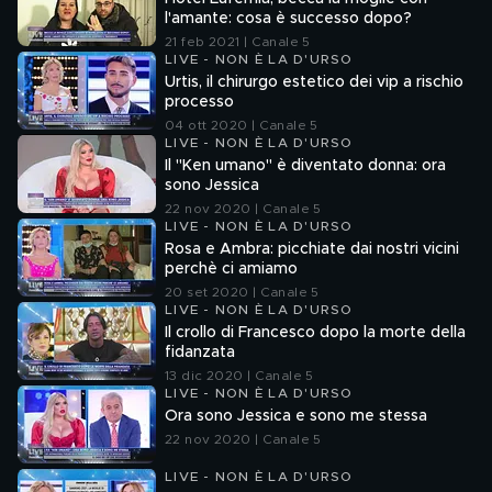
l'amante: cosa è successo dopo?
21 feb 2021 | Canale 5
LIVE - NON È LA D'URSO
Urtis, il chirurgo estetico dei vip a rischio
processo
04 ott 2020 | Canale 5
LIVE - NON È LA D'URSO
Il "Ken umano" è diventato donna: ora
sono Jessica
22 nov 2020 | Canale 5
LIVE - NON È LA D'URSO
Rosa e Ambra: picchiate dai nostri vicini
perchè ci amiamo
20 set 2020 | Canale 5
LIVE - NON È LA D'URSO
Il crollo di Francesco dopo la morte della
fidanzata
13 dic 2020 | Canale 5
LIVE - NON È LA D'URSO
Ora sono Jessica e sono me stessa
22 nov 2020 | Canale 5
LIVE - NON È LA D'URSO