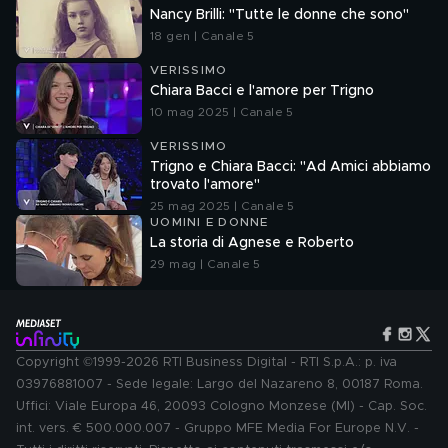
Nancy Brilli: "Tutte le donne che sono"
18 gen | Canale 5
VERISSIMO
Chiara Bacci e l'amore per Trigno
10 mag 2025 | Canale 5
VERISSIMO
Trigno e Chiara Bacci: "Ad Amici abbiamo
trovato l'amore"
25 mag 2025 | Canale 5
UOMINI E DONNE
La storia di Agnese e Roberto
29 mag | Canale 5
Copyright ©1999-2026 RTI Business Digital - RTI S.p.A.: p. iva
03976881007 - Sede legale: Largo del Nazareno 8, 00187 Roma.
Uffici: Viale Europa 46, 20093 Cologno Monzese (MI) - Cap. Soc.
int. vers. € 500.000.007 - Gruppo MFE Media For Europe N.V. -