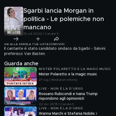
Sgarbi lancia Morgan in
politica - Le polemiche non
mancano
25 ott 2020 | Canale 5
VAI ALLA SERIE
LA TUA LISTA
CONDIVIDI
Il cantante è stato candidato sindaco da Sgarbi - Salvini:
preferisco Van Basten.
Guarda anche
MISTER POLARETTO E LA MAGIC MUSIC
Mister Polaretto e la magic music
27 lug | Mediaset Infinity
PUNTATA INTERA
LIVE - NON È LA D'URSO
Rossano Rubicondi e Ivana Trump
rispondono agli opinionisti
02 dic 2019 | Canale 5
LIVE - NON È LA D'URSO
Wanna Marchi e Stefania Nobile: i