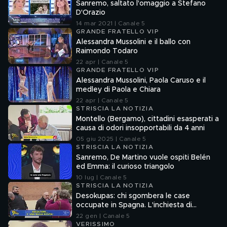
Sanremo, saltato l'omaggio a Stefano
D'Orazio
14 mar 2021 | Canale 5
GRANDE FRATELLO VIP
Alessandra Mussolini e il ballo con
Raimondo Todaro
22 apr | Canale 5
GRANDE FRATELLO VIP
Alessandra Mussolini, Paola Caruso e il
medley di Paola e Chiara
22 apr | Canale 5
STRISCIA LA NOTIZIA
Montello (Bergamo), cittadini esasperati a
causa di odori insopportabili da 4 anni
05 giu 2025 | Canale 5
STRISCIA LA NOTIZIA
Sanremo, De Martino vuole ospiti Belén
ed Emma: il curioso triangolo
10 lug | Canale 5
STRISCIA LA NOTIZIA
Desokupas: chi sgombera le case
occupate in Spagna. L'inchiesta di
Francesco Mazza
22 gen | Canale 5
VERISSIMO