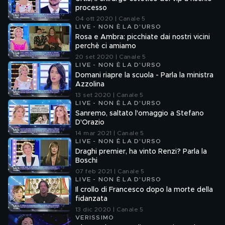
processo
04 ott 2020 | Canale 5
LIVE - NON È LA D'URSO
Rosa e Ambra: picchiate dai nostri vicini
perchè ci amiamo
20 set 2020 | Canale 5
LIVE - NON È LA D'URSO
Domani riapre la scuola - Parla la ministra
Azzolina
13 set 2020 | Canale 5
LIVE - NON È LA D'URSO
Sanremo, saltato l'omaggio a Stefano
D'Orazio
14 mar 2021 | Canale 5
LIVE - NON È LA D'URSO
Draghi premier, ha vinto Renzi? Parla la
Boschi
07 feb 2021 | Canale 5
LIVE - NON È LA D'URSO
Il crollo di Francesco dopo la morte della
fidanzata
13 dic 2020 | Canale 5
VERISSIMO