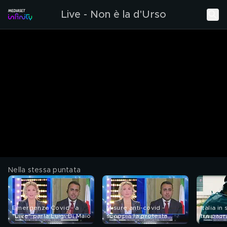
Live - Non è la d'Urso
Nella stessa puntata
Emergenza Covid - a
Misure anti-covid -
Italia i
"Live" parla Luigi Di Maio
scoppia la protesta
tra paur