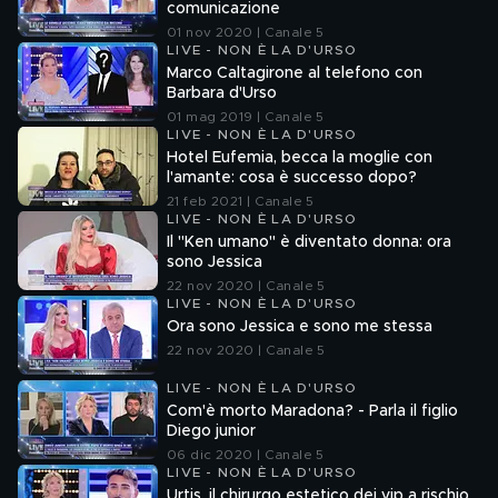
comunicazione
01 nov 2020 | Canale 5
LIVE - NON È LA D'URSO
Marco Caltagirone al telefono con
Barbara d'Urso
01 mag 2019 | Canale 5
LIVE - NON È LA D'URSO
Hotel Eufemia, becca la moglie con
l'amante: cosa è successo dopo?
21 feb 2021 | Canale 5
LIVE - NON È LA D'URSO
Il "Ken umano" è diventato donna: ora
sono Jessica
22 nov 2020 | Canale 5
LIVE - NON È LA D'URSO
Ora sono Jessica e sono me stessa
22 nov 2020 | Canale 5
LIVE - NON È LA D'URSO
Com'è morto Maradona? - Parla il figlio
Diego junior
06 dic 2020 | Canale 5
LIVE - NON È LA D'URSO
Urtis, il chirurgo estetico dei vip a rischio