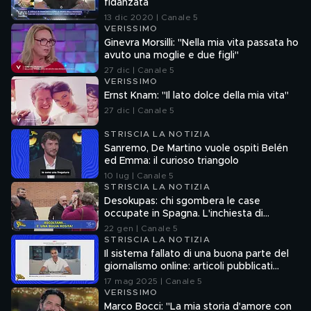
fidanzata
13 dic 2020 | Canale 5
VERISSIMO
Ginevra Morsilli: "Nella mia vita passata ho
avuto una moglie e due figli"
27 dic | Canale 5
VERISSIMO
Ernst Knam: "Il lato dolce della mia vita"
27 dic | Canale 5
STRISCIA LA NOTIZIA
Sanremo, De Martino vuole ospiti Belén
ed Emma: il curioso triangolo
10 lug | Canale 5
STRISCIA LA NOTIZIA
Desokupas: chi sgombera le case
occupate in Spagna. L'inchiesta di
Francesco Mazza
22 gen | Canale 5
STRISCIA LA NOTIZIA
Il sistema fallato di una buona parte del
giornalismo online: articoli pubblicati
senza la verifica delle fonti
17 mag 2025 | Canale 5
VERISSIMO
Marco Bocci: "La mia storia d'amore con