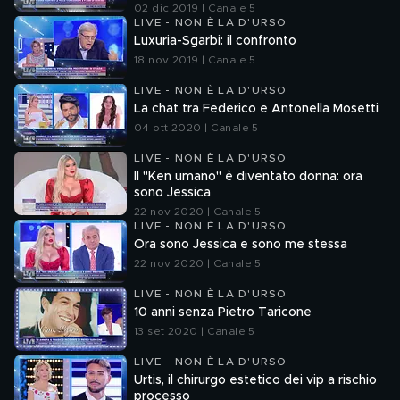
02 dic 2019 | Canale 5
LIVE - NON È LA D'URSO
Luxuria-Sgarbi: il confronto
18 nov 2019 | Canale 5
LIVE - NON È LA D'URSO
La chat tra Federico e Antonella Mosetti
04 ott 2020 | Canale 5
LIVE - NON È LA D'URSO
Il "Ken umano" è diventato donna: ora
sono Jessica
22 nov 2020 | Canale 5
LIVE - NON È LA D'URSO
Ora sono Jessica e sono me stessa
22 nov 2020 | Canale 5
LIVE - NON È LA D'URSO
10 anni senza Pietro Taricone
13 set 2020 | Canale 5
LIVE - NON È LA D'URSO
Urtis, il chirurgo estetico dei vip a rischio
processo