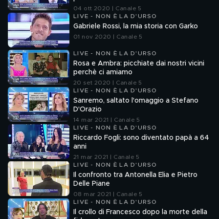
04 ott 2020 | Canale 5
LIVE - NON È LA D'URSO
Gabriele Rossi, la mia storia con Garko
01 nov 2020 | Canale 5
LIVE - NON È LA D'URSO
Rosa e Ambra: picchiate dai nostri vicini
perchè ci amiamo
20 set 2020 | Canale 5
LIVE - NON È LA D'URSO
Sanremo, saltato l'omaggio a Stefano
D'Orazio
14 mar 2021 | Canale 5
LIVE - NON È LA D'URSO
Riccardo Fogli: sono diventato papà a 64
anni
21 mar 2021 | Canale 5
LIVE - NON È LA D'URSO
Il confronto tra Antonella Elia e Pietro
Delle Piane
08 mar 2021 | Canale 5
LIVE - NON È LA D'URSO
Il crollo di Francesco dopo la morte della