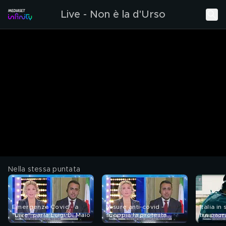
Live - Non è la d'Urso
Nella stessa puntata
Emergenza Covid - a
Misure anti-covid -
Italia i
"Live" parla Luigi Di Maio
scoppia la protesta
tra paur