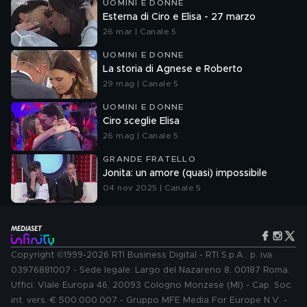
UOMINI E DONNE
Esterna di Ciro e Elisa - 27 marzo
26 mar | Canale 5
UOMINI E DONNE
La storia di Agnese e Roberto
29 mag | Canale 5
UOMINI E DONNE
Ciro sceglie Elisa
26 mag | Canale 5
GRANDE FRATELLO
Jonita: un amore (quasi) impossibile
04 nov 2025 | Canale 5
Copyright ©1999-2026 RTI Business Digital - RTI S.p.A.: p. iva
03976881007 - Sede legale: Largo del Nazareno 8, 00187 Roma.
Uffici: Viale Europa 46, 20093 Cologno Monzese (MI) - Cap. Soc.
int. vers. € 500.000.007 - Gruppo MFE Media For Europe N.V. -