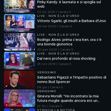
Pinky Kandy: è laureata e si spoglia sul
web
03 dic 2019 | Canale 5
LIVE - NON È LA D'URSO
Vittorio Sgarbi, gli insulti a Barbara d'Urso
24 feb 2020 | Canale 5
LIVE - NON È LA D'URSO
Rodrigo Alves: prima c'era Ken, ora c'è
una bionda giunonica
20 gen 2020 | Canale 5
LIVE - NON È LA D'URSO
Dal nero profondo al rosa shocking
25 nov 2019 | Canale 5
VERISSIMO
Sebastiano Pigazzi e l'impatto positivo di
nonno Bud Spencer
06 giu | Canale 5
VERISSIMO
Ginevra Morsilli: "Ho incontrato la mia
futura moglie quando ancora ero un
uomo"
27 dic | Canale 5
STRISCIA LA NOTIZIA