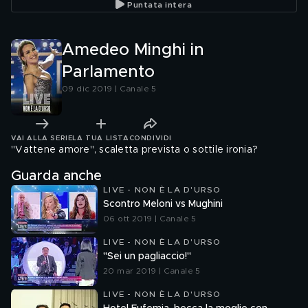
Puntata intera
Amedeo Minghi in
Parlamento
09 dic 2019 | Canale 5
VAI ALLA SERIE
LA TUA LISTA
CONDIVIDI
"Vattene amore", scaletta prevista o sottile ironia?
Guarda anche
LIVE - NON È LA D'URSO
Scontro Meloni vs Mughini
06 ott 2019 | Canale 5
LIVE - NON È LA D'URSO
"Sei un pagliaccio!"
20 mar 2019 | Canale 5
LIVE - NON È LA D'URSO