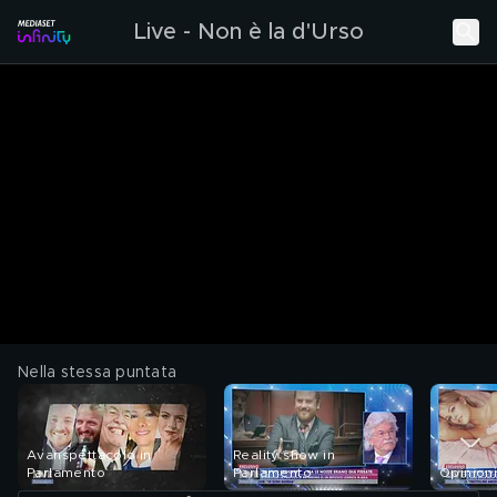
Live - Non è la d'Urso
Nella stessa puntata
Avanspettacolo in
Reality show in
Parlamento
Parlamento
Opinioni