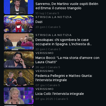
Sanremo, De Martino vuole ospiti Belén
ed Emma: il curioso triangolo
10 lug | Canale 5
STRISCIA LA NOTIZIA
Dazi
23 gen | Canale 5
STRISCIA LA NOTIZIA
Desokupas: chi sgombera le case
occupate in Spagna. L'inchiesta di
Francesco Mazza
22 gen | Canale 5
VERISSIMO
Marco Bocci: "La mia storia d'amore con
Laura Chiatti"
26 apr | Canale 5
VERISSIMO
Federica Pellegrini e Matteo Giunta:
l'intervista integrale
07 giu | Canale 5
VERISSIMO
Licia Colò: l'intervista integrale
07 giu 2025 | Canale 5