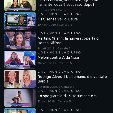
Hotel Eufemia, becca la moglie con
l'amante: cosa è successo dopo?
21 feb 2021 | Canale 5
LIVE - NON È LA D'URSO
Il TG senza veli di Laura
19 nov 2019 | Canale 5
LIVE - NON È LA D'URSO
Martina, 19 anni: la nuova scoperta di
Rocco Siffredi
14 ott 2019 | Canale 5
LIVE - NON È LA D'URSO
Meloni contro Aida Nizar
06 ott 2019 | Canale 5
LIVE - NON È LA D'URSO
Rodrigo Alves, il Ken umano, è diventato
Barbie!
20 gen 2020 | Canale 5
LIVE - NON È LA D'URSO
Lo spogliarello di "9 settimane e ½"
15 set 2019 | Canale 5
LIVE - NON È LA D'URSO