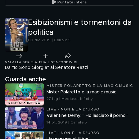
Puntata intera
Esibizionismi e tormentoni da
politica
09 dic 2019 | Canale 5
VAI ALLA SERIE
LA TUA LISTA
CONDIVIDI
Da "Io Sono Giorgia" al Senatore Razzi.
Guarda anche
MISTER POLARETTO E LA MAGIC MUSIC
Mister Polaretto e la magic music
27 lug | Mediaset Infinity
PUNTATA INTERA
LIVE - NON È LA D'URSO
Valentine Demy: " Ho lasciato il porno"
14 ott 2019 | Canale 5
LIVE - NON È LA D'URSO