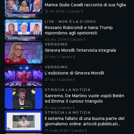
Marina Giulia Cavalli racconta di sua figlia
13 ott 2019 | Canale 5
LIVE - NON È LA D'URSO
Rossano Rubicondi e Ivana Trump
rispondono agli opinionisti
02 dic 2019 | Canale 5
VERISSIMO
Ginevra Morsilli: l'intervista integrale
27 dic | Canale 5
VERISSIMO
L'esibizione di Ginevra Morsilli
27 dic | Canale 5
STRISCIA LA NOTIZIA
Sanremo, De Martino vuole ospiti Belén
ed Emma: il curioso triangolo
10 lug | Canale 5
STRISCIA LA NOTIZIA
Il sistema fallato di una buona parte del
giornalismo online: articoli pubblicati
senza la verifica delle fonti
17 mag 2025 | Canale 5