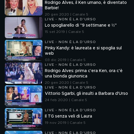
Rodrigo Alves, il Ken umano, è diventato
Barbie!
20 gen 2020 | Canale 5
LIVE - NON È LA D'URSO
Lo spogliarello di "9 settimane e ½"
15 set 2019 | Canale 5
LIVE - NON È LA D'URSO
Pinky Kandy: è laureata e si spoglia sul
web
03 dic 2019 | Canale 5
LIVE - NON È LA D'URSO
Rodrigo Alves: prima c'era Ken, ora c'è
una bionda giunonica
20 gen 2020 | Canale 5
LIVE - NON È LA D'URSO
Vittorio Sgarbi, gli insulti a Barbara d'Urso
24 feb 2020 | Canale 5
LIVE - NON È LA D'URSO
Il TG senza veli di Laura
19 nov 2019 | Canale 5
LIVE - NON È LA D'URSO