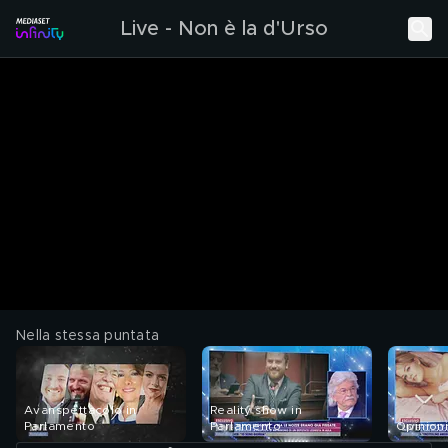
Live - Non è la d'Urso
Nella stessa puntata
Avanspettacolo in
Reality show in
Parlamento
Parlamento
Opinioni