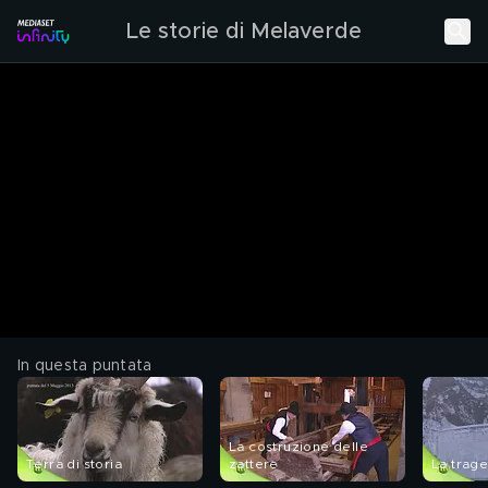
Le storie di Melaverde
In questa puntata
La costruzione delle
Terra di storia
zattere
La trage