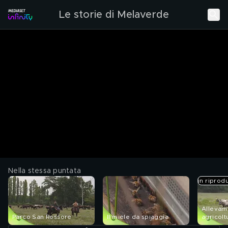
Le storie di Melaverde
Nella stessa puntata
in riprod
Allevam
Parco San Rossore
Il miele da spiaggia
agricolt
San Ros