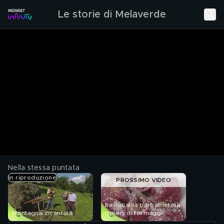
Le storie di Melaverde
Nella stessa puntata
in riproduzione
PROSSIMO VIDEO
Ravioli alla barbabietola
Montagna incantata
ripieni di formaggi