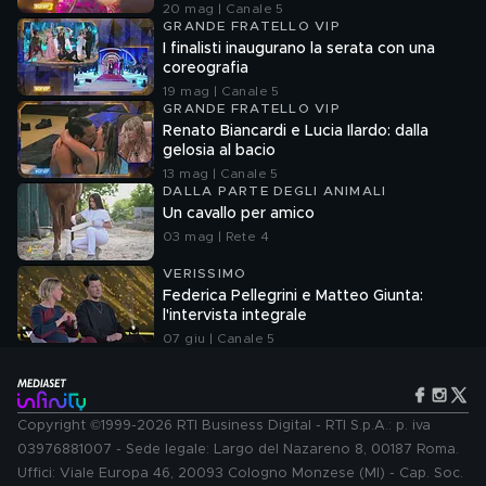
20 mag | Canale 5
GRANDE FRATELLO VIP
I finalisti inaugurano la serata con una
coreografia
19 mag | Canale 5
GRANDE FRATELLO VIP
Renato Biancardi e Lucia Ilardo: dalla
gelosia al bacio
13 mag | Canale 5
DALLA PARTE DEGLI ANIMALI
Un cavallo per amico
03 mag | Rete 4
VERISSIMO
Federica Pellegrini e Matteo Giunta:
l'intervista integrale
07 giu | Canale 5
Copyright ©1999-2026 RTI Business Digital - RTI S.p.A.: p. iva
03976881007 - Sede legale: Largo del Nazareno 8, 00187 Roma.
Uffici: Viale Europa 46, 20093 Cologno Monzese (MI) - Cap. Soc.