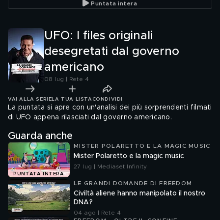
Puntata intera
UFO: I files originali
desegretati dal governo
americano
08 lug | Rete 4
VAI ALLA SERIE
LA TUA LISTA
CONDIVIDI
La puntata si apre con un'analisi dei più sorprendenti filmati
di UFO appena rilasciati dal governo americano.
Guarda anche
MISTER POLARETTO E LA MAGIC MUSIC
Mister Polaretto e la magic music
27 lug | Mediaset Infinity
PUNTATA INTERA
LE GRANDI DOMANDE DI FREEDOM
Civiltà aliene hanno manipolato il nostro
DNA?
04 ago | Rete 4